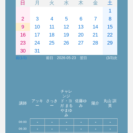
日
月
火
水
木
金
土
1
2
3
4
5
6
7
8
9
10
11
12
13
14
15
16
17
18
19
20
21
22
23
24
25
26
27
28
29
30
31
前(1/3)
前日
2026-05-23
翌日
(3/3)次
チャレ
ンジ
アッキ
さっき
ド・ヨ
佐藤ゆ
丸山 訓
講師
陽介
ー
ー
ガ まる
み
英
やまゆ
み
-
-
-
-
-
-
06:00
-
-
-
-
-
-
06:30