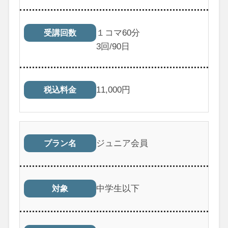
１コマ60分
受講回数
3
回/90日
11,000
円
税込料金
ジュニア会員
プラン名
中学生以下
対象