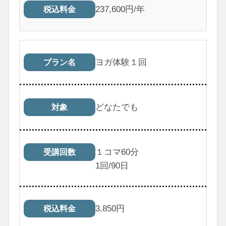
237,600円/年
税込料金
ヨガ体験１回
プラン名
どなたでも
対象
１コマ60分
受講回数
1
回/90日
3,850
円
税込料金