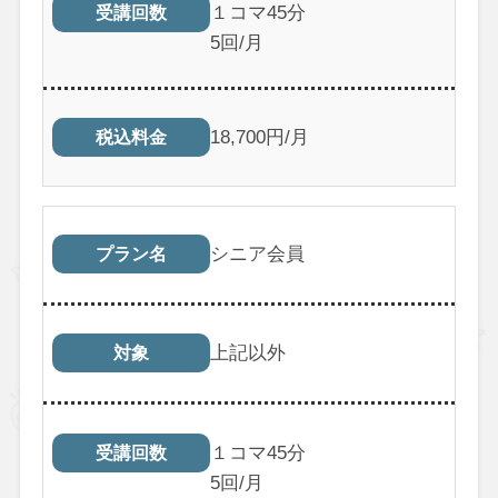
１コマ45分
受講回数
5回/月
18,700円/月
税込料金
シニア会員
プラン名
上記以外
対象
１コマ45分
受講回数
5回/月