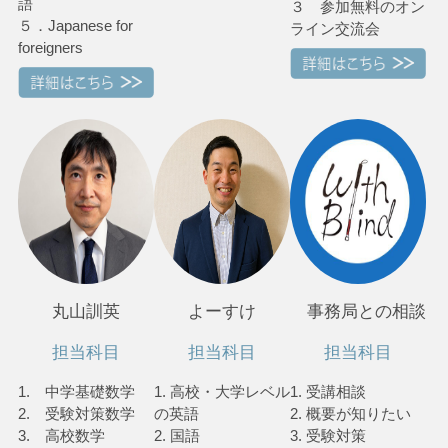
語
３ 参加無料のオン
５．Japanese for
ライン交流会
foreigners
丸山訓英
よーすけ
事務局との相談
担当科目
担当科目
担当科目
1. 中学基礎数学
1. 高校・大学レベル
1. 受講相談
2. 受験対策数学
の英語
2. 概要が知りたい
3. 高校数学
2. 国語
3. 受験対策