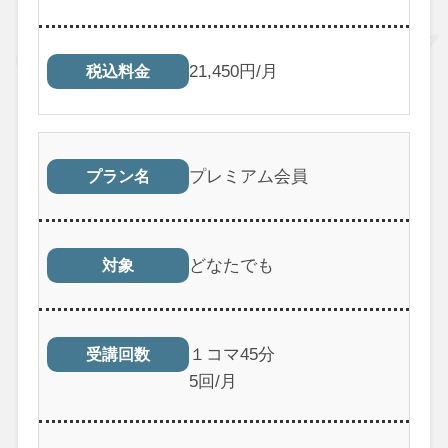
21,450円/月
税込料金
プレミアム会員
プラン名
どなたでも
対象
１コマ45分
受講回数
5回/月