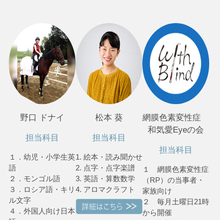
野口 ドナイ
松本 葵
網膜色素変性症
和気愛Eyeの会
担当科目
担当科目
担当科目
１．幼児・小学生英
1. 絵本・読み聞かせ
語
2. 点字・点字楽譜
１ 網膜色素変性症
２．モンゴル語
3. 英語・算数数学
（RP）の当事者・
３．ロシア語・キリ
4. アロマクラフト
家族向け
ル文字
２ 毎月土曜日21時
４．外国人向け日本
から開催