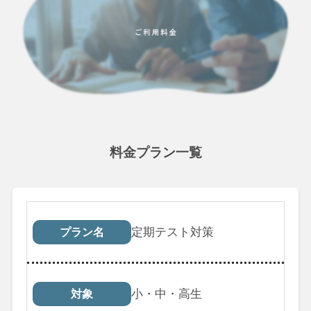
料金プラン一覧
プラン名
対象
受講回数
税込料
定期テスト対策
プラン名
小・中・高生
対象