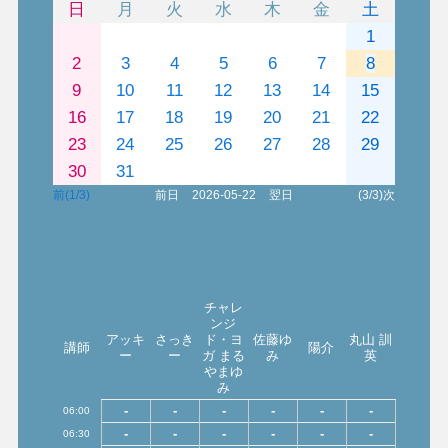
日
月
火
水
木
金
土
1
2
3
4
5
6
7
8
9
10
11
12
13
14
15
16
17
18
19
20
21
22
23
24
25
26
27
28
29
30
31
前(1/3)
前日
2026-05-22
翌日
(3/3)次
チャレ
ンジ
アッキ
さっき
ド・ヨ
佐藤ゆ
丸山 訓
講師
陽介
ー
ー
ガ まる
み
英
やまゆ
み
-
-
-
-
-
-
06:00
-
-
-
-
-
-
06:30