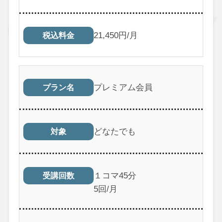
21,450円/月
税込料金
プレミアム会員
プラン名
どなたでも
対象
１コマ45分
受講回数
5回/月