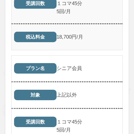
１コマ45分
受講回数
5回/月
18,700円/月
税込料金
シニア会員
プラン名
上記以外
対象
１コマ45分
受講回数
5回/月