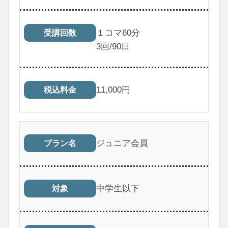
１コマ60分
受講回数
3
回/90日
11,000
円
税込料金
ジュニア会員
プラン名
中学生以下
対象