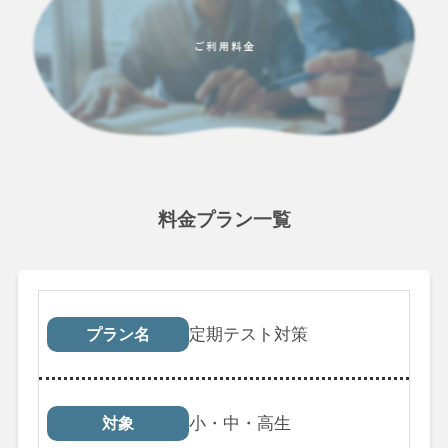
料金プラン一覧
プラン名
対象
受講回数
税込料
定期テスト対策
プラン名
小・中・高生
対象