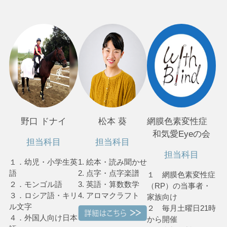
野口 ドナイ
松本 葵
網膜色素変性症
和気愛Eyeの会
担当科目
担当科目
担当科目
１．幼児・小学生英
1. 絵本・読み聞かせ
語
2. 点字・点字楽譜
１ 網膜色素変性症
２．モンゴル語
3. 英語・算数数学
（RP）の当事者・
３．ロシア語・キリ
4. アロマクラフト
家族向け
ル文字
２ 毎月土曜日21時
４．外国人向け日本
から開催