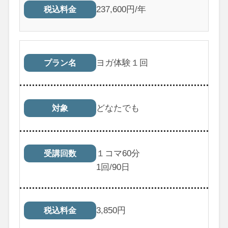
237,600円/年
税込料金
ヨガ体験１回
プラン名
どなたでも
対象
１コマ60分
受講回数
1
回/90日
3,850
円
税込料金