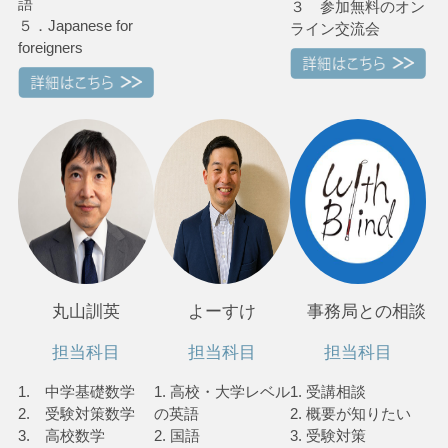
語
３ 参加無料のオン
５．Japanese for
ライン交流会
foreigners
丸山訓英
よーすけ
事務局との相談
担当科目
担当科目
担当科目
1. 中学基礎数学
1. 高校・大学レベル
1. 受講相談
2. 受験対策数学
の英語
2. 概要が知りたい
3. 高校数学
2. 国語
3. 受験対策