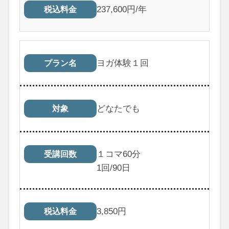
237,600円/年
税込料金
ヨガ体験１回
プラン名
どなたでも
対象
１コマ60分
受講回数
1
回/90日
3,850
円
税込料金