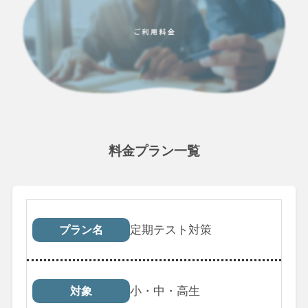
料金プラン一覧
プラン名
対象
受講回数
税込料
定期テスト対策
プラン名
小・中・高生
対象