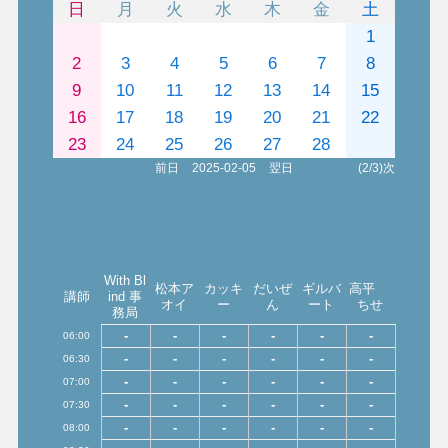
日
月
火
水
木
金
土
1
2
3
4
5
6
7
8
9
10
11
12
13
14
15
16
17
18
19
20
21
22
23
24
25
26
27
28
前日
2025-02-05
翌日
(2/3)次
With Bl
松本ア
カッキ
だいぜ
ギルバ
高平
講師
ind 事
オイ
ー
ん
ート
ちせ
務局
-
-
-
-
-
-
06:00
-
-
-
-
-
-
06:30
-
-
-
-
-
-
07:00
-
-
-
-
-
-
07:30
-
-
-
-
-
-
08:00