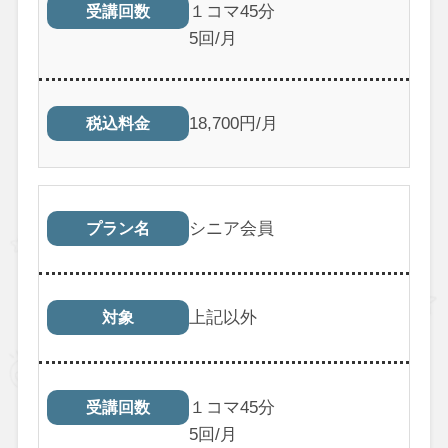
１コマ45分
受講回数
5回/月
18,700円/月
税込料金
シニア会員
プラン名
上記以外
対象
１コマ45分
受講回数
5回/月