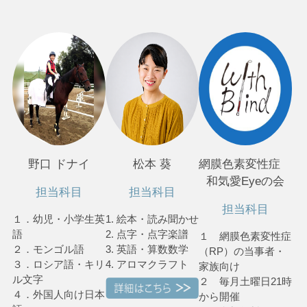
野口 ドナイ
松本 葵
網膜色素変性症
和気愛Eyeの会
担当科目
担当科目
担当科目
１．幼児・小学生英
1. 絵本・読み聞かせ
語
2. 点字・点字楽譜
１ 網膜色素変性症
２．モンゴル語
3. 英語・算数数学
（RP）の当事者・
３．ロシア語・キリ
4. アロマクラフト
家族向け
ル文字
２ 毎月土曜日21時
４．外国人向け日本
から開催