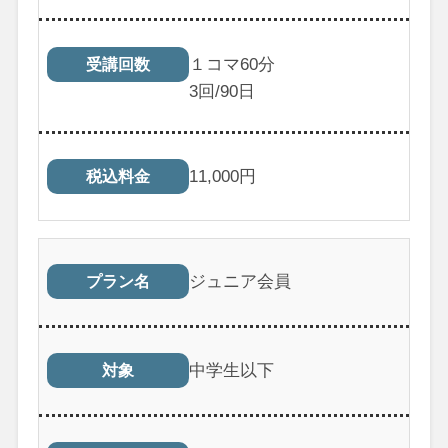
１コマ60分
受講回数
3
回/90日
11,000
円
税込料金
ジュニア会員
プラン名
中学生以下
対象