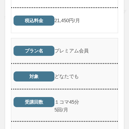
21,450円/月
税込料金
プレミアム会員
プラン名
どなたでも
対象
１コマ45分
受講回数
5回/月