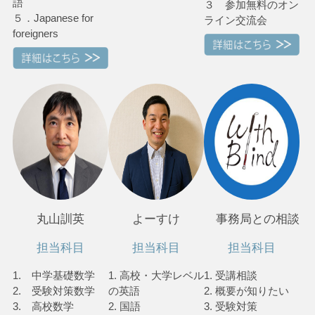
語
３ 参加無料のオン
５．Japanese for
ライン交流会
foreigners
丸山訓英
よーすけ
事務局との相談
担当科目
担当科目
担当科目
1. 中学基礎数学
1. 高校・大学レベル
1. 受講相談
2. 受験対策数学
の英語
2. 概要が知りたい
3. 高校数学
2. 国語
3. 受験対策