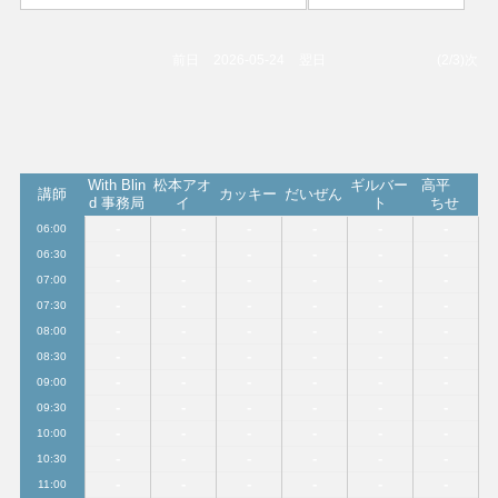
前日
2026-05-24
翌日
(2/3)次
With Blin
松本アオ
ギルバー
高平
講師
カッキー
だいぜん
d 事務局
イ
ト
ちせ
-
-
-
-
-
-
06:00
-
-
-
-
-
-
06:30
-
-
-
-
-
-
07:00
-
-
-
-
-
-
07:30
-
-
-
-
-
-
08:00
-
-
-
-
-
-
08:30
-
-
-
-
-
-
09:00
-
-
-
-
-
-
09:30
-
-
-
-
-
-
10:00
-
-
-
-
-
-
10:30
-
-
-
-
-
-
11:00