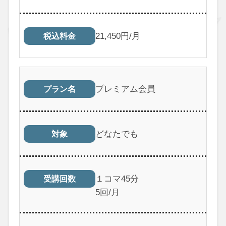
21,450円/月
税込料金
プレミアム会員
プラン名
どなたでも
対象
１コマ45分
受講回数
5回/月