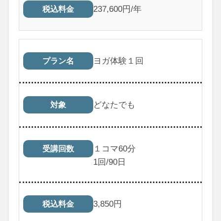
237,600円/年
税込料金
ヨガ体験１回
プラン名
どなたでも
対象
１コマ60分
受講回数
1
回/90日
3,850
円
税込料金