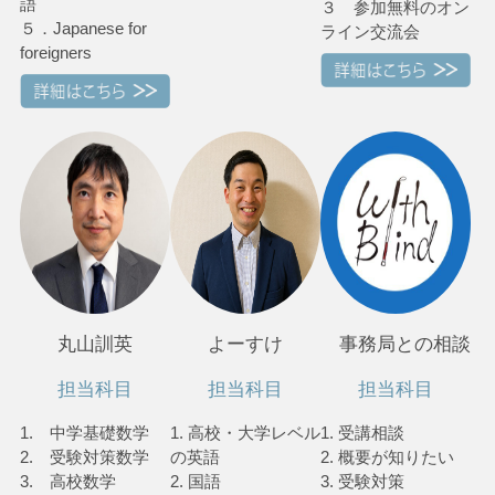
語
３ 参加無料のオン
５．Japanese for
ライン交流会
foreigners
丸山訓英
よーすけ
事務局との相談
担当科目
担当科目
担当科目
1. 中学基礎数学
1. 高校・大学レベル
1. 受講相談
2. 受験対策数学
の英語
2. 概要が知りたい
3. 高校数学
2. 国語
3. 受験対策