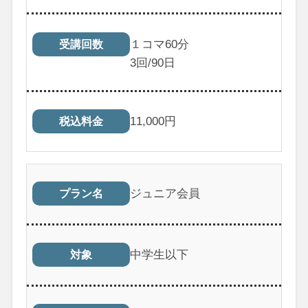
１コマ60分
受講回数
3
回/90日
11,000
円
税込料金
ジュニア会員
プラン名
中学生以下
対象