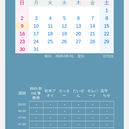
日
月
火
水
木
金
土
1
2
3
4
5
6
7
8
9
10
11
12
13
14
15
16
17
18
19
20
21
22
23
24
25
26
27
28
29
30
31
前日
2026-06-01
翌日
(2/3)次
With Bl
松本ア
カッキ
だいぜ
ギルバ
高平
講師
ind 事
オイ
ー
ん
ート
ちせ
務局
-
-
-
-
-
-
06:00
-
-
-
-
-
-
06:30
-
-
-
-
-
-
07:00
-
-
-
-
-
-
07:30