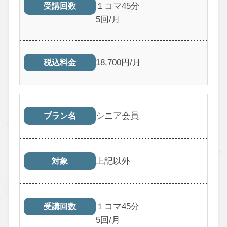
１コマ45分
受講回数
5回/月
18,700円/月
税込料金
シニア会員
プラン名
上記以外
対象
１コマ45分
受講回数
5回/月