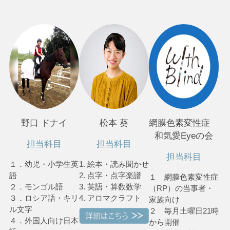
野口 ドナイ
松本 葵
網膜色素変性症
和気愛Eyeの会
担当科目
担当科目
担当科目
１．幼児・小学生英
1. 絵本・読み聞かせ
語
2. 点字・点字楽譜
１ 網膜色素変性症
２．モンゴル語
3. 英語・算数数学
（RP）の当事者・
３．ロシア語・キリ
4. アロマクラフト
家族向け
ル文字
２ 毎月土曜日21時
４．外国人向け日本
から開催