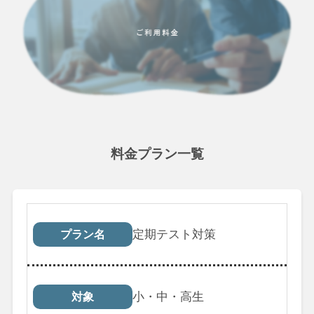
料金プラン一覧
プラン名
対象
受講回数
税込料
定期テスト対策
プラン名
小・中・高生
対象