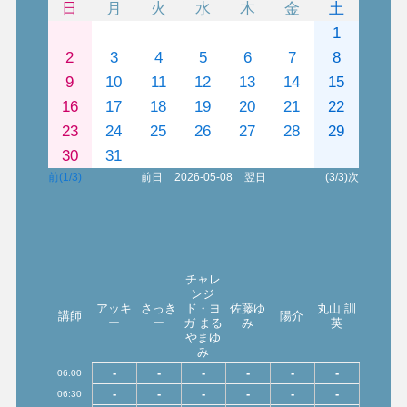
日
月
火
水
木
金
土
1
2
3
4
5
6
7
8
9
10
11
12
13
14
15
16
17
18
19
20
21
22
23
24
25
26
27
28
29
30
31
前(1/3)
前日
2026-05-08
翌日
(3/3)次
チャレ
ンジ
アッキ
さっき
ド・ヨ
佐藤ゆ
丸山 訓
講師
陽介
ー
ー
ガ まる
み
英
やまゆ
み
-
-
-
-
-
-
06:00
-
-
-
-
-
-
06:30