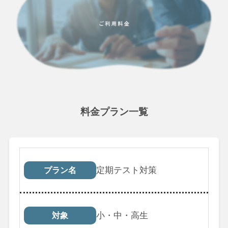
料金プラン一覧
プラン名
対象
受講回数
税込料
定期テスト対策
プラン名
小・中・高生
対象