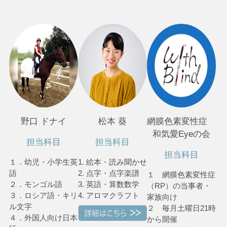
野口 ドナイ
松本 葵
網膜色素変性症
和気愛Eyeの会
担当科目
担当科目
担当科目
１．幼児・小学生英
1. 絵本・読み聞かせ
語
2. 点字・点字楽譜
１ 網膜色素変性症
２．モンゴル語
3. 英語・算数数学
（RP）の当事者・
３．ロシア語・キリ
4. アロマクラフト
家族向け
ル文字
２ 毎月土曜日21時
４．外国人向け日本
から開催