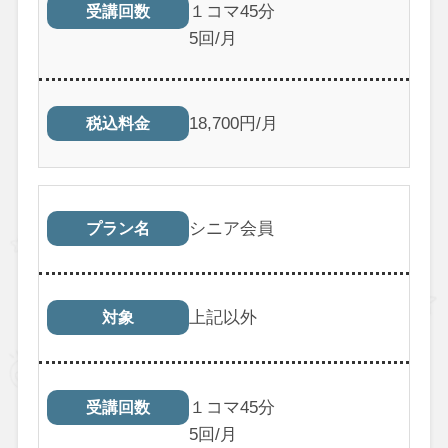
１コマ45分
受講回数
5回/月
18,700円/月
税込料金
シニア会員
プラン名
上記以外
対象
１コマ45分
受講回数
5回/月