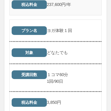
237,600円/年
税込料金
ヨガ体験１回
プラン名
どなたでも
対象
１コマ60分
受講回数
1
回/90日
3,850
円
税込料金