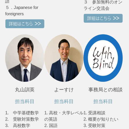
語
３ 参加無料のオン
５．Japanese for
ライン交流会
foreigners
丸山訓英
よーすけ
事務局との相談
担当科目
担当科目
担当科目
1. 中学基礎数学
1. 高校・大学レベル
1. 受講相談
2. 受験対策数学
の英語
2. 概要が知りたい
3. 高校数学
2. 国語
3. 受験対策