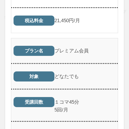
21,450円/月
税込料金
プレミアム会員
プラン名
どなたでも
対象
１コマ45分
受講回数
5回/月