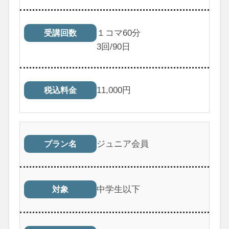
１コマ60分
受講回数
3
回/90日
11,000
円
税込料金
ジュニア会員
プラン名
中学生以下
対象