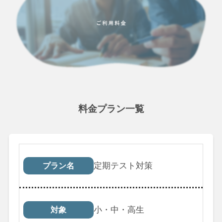
料金プラン一覧
プラン名
対象
受講回数
税込料
定期テスト対策
プラン名
小・中・高生
対象