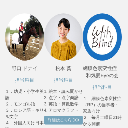
野口 ドナイ
松本 葵
網膜色素変性症
和気愛Eyeの会
担当科目
担当科目
担当科目
１．幼児・小学生英
1. 絵本・読み聞かせ
語
2. 点字・点字楽譜
１ 網膜色素変性症
２．モンゴル語
3. 英語・算数数学
（RP）の当事者・
３．ロシア語・キリ
4. アロマクラフト
家族向け
ル文字
２ 毎月土曜日21時
４．外国人向け日本
から開催