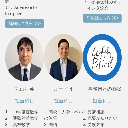
語
３ 参加無料のオン
５．Japanese for
ライン交流会
foreigners
丸山訓英
よーすけ
事務局との相談
担当科目
担当科目
担当科目
1. 中学基礎数学
1. 高校・大学レベル
1. 受講相談
2. 受験対策数学
の英語
2. 概要が知りたい
3. 高校数学
2. 国語
3. 受験対策