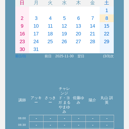
日
月
火
水
木
金
土
1
2
3
4
5
6
7
8
9
10
11
12
13
14
15
16
17
18
19
20
21
22
23
24
25
26
27
28
29
30
31
前(1/3)
前日
2025-11-30
翌日
(3/3)次
チャレ
ンジ
アッキ
さっき
ド・ヨ
佐藤ゆ
丸山 訓
講師
陽介
ー
ー
ガ まる
み
英
やまゆ
み
-
-
-
-
-
-
06:00
-
-
-
-
-
-
06:30