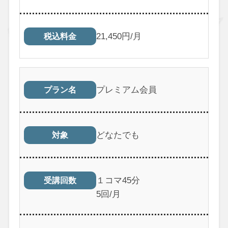
21,450円/月
税込料金
プレミアム会員
プラン名
どなたでも
対象
１コマ45分
受講回数
5回/月