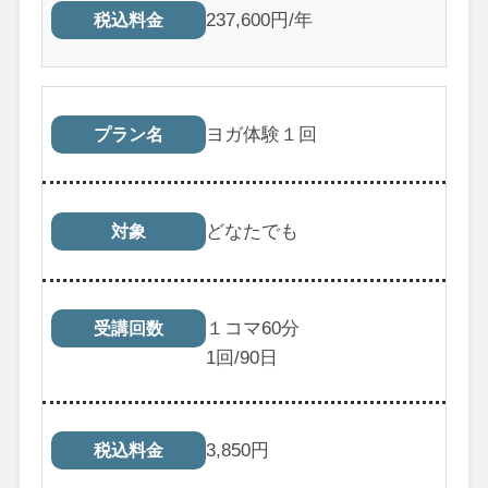
237,600円/年
税込料金
ヨガ体験１回
プラン名
どなたでも
対象
１コマ60分
受講回数
1
回/90日
3,850
円
税込料金