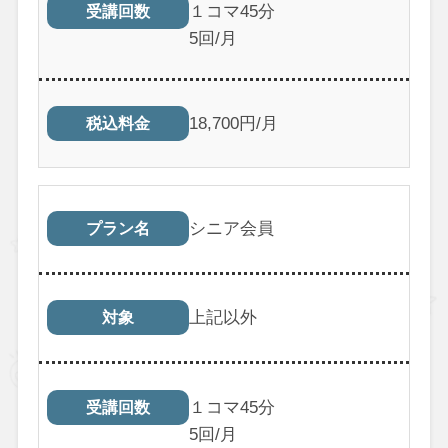
１コマ45分
受講回数
5回/月
18,700円/月
税込料金
シニア会員
プラン名
上記以外
対象
１コマ45分
受講回数
5回/月