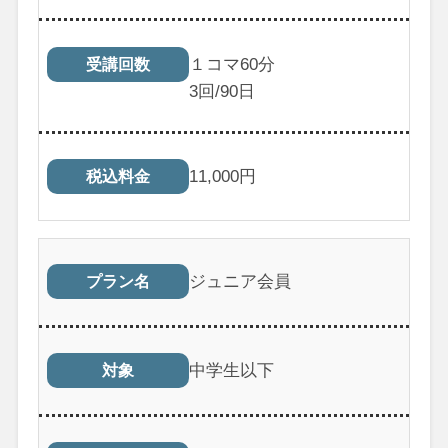
１コマ60分
受講回数
3
回/90日
11,000
円
税込料金
ジュニア会員
プラン名
中学生以下
対象