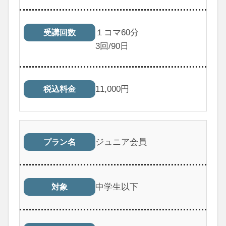
１コマ60分
受講回数
3
回/90日
11,000
円
税込料金
ジュニア会員
プラン名
中学生以下
対象