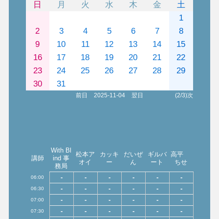
日
月
火
水
木
金
土
1
2
3
4
5
6
7
8
9
10
11
12
13
14
15
16
17
18
19
20
21
22
23
24
25
26
27
28
29
30
31
前日
2025-11-04
翌日
(2/3)次
With Bl
松本ア
カッキ
だいぜ
ギルバ
高平
講師
ind 事
オイ
ー
ん
ート
ちせ
務局
-
-
-
-
-
-
06:00
-
-
-
-
-
-
06:30
-
-
-
-
-
-
07:00
-
-
-
-
-
-
07:30