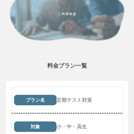
料金プラン一覧
プラン名
対象
受講回数
税込料
定期テスト対策
プラン名
小・中・高生
対象