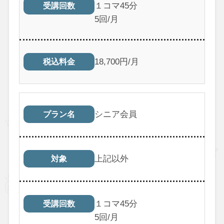
１コマ45分
受講回数
5回/月
18,700円/月
税込料金
シニア会員
プラン名
上記以外
対象
１コマ45分
受講回数
5回/月