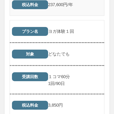
237,600円/年
税込料金
ヨガ体験１回
プラン名
どなたでも
対象
１コマ60分
受講回数
1
回/90日
3,850
円
税込料金