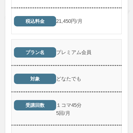
21,450円/月
税込料金
プレミアム会員
プラン名
どなたでも
対象
１コマ45分
受講回数
5回/月