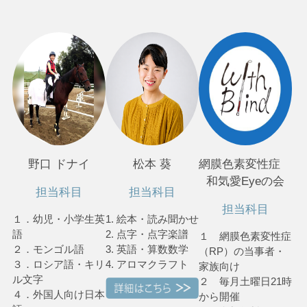
野口 ドナイ
松本 葵
網膜色素変性症
和気愛Eyeの会
担当科目
担当科目
担当科目
１．幼児・小学生英
1. 絵本・読み聞かせ
語
2. 点字・点字楽譜
１ 網膜色素変性症
２．モンゴル語
3. 英語・算数数学
（RP）の当事者・
３．ロシア語・キリ
4. アロマクラフト
家族向け
ル文字
２ 毎月土曜日21時
４．外国人向け日本
から開催