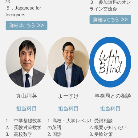
語
３ 参加無料のオン
５．Japanese for
ライン交流会
foreigners
丸山訓英
よーすけ
事務局との相談
担当科目
担当科目
担当科目
1. 中学基礎数学
1. 高校・大学レベル
1. 受講相談
2. 受験対策数学
の英語
2. 概要が知りたい
3. 高校数学
2. 国語
3. 受験対策