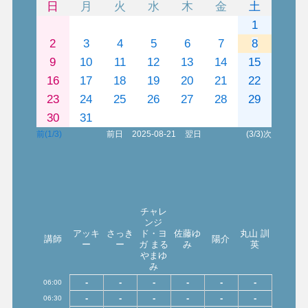
日
月
火
水
木
金
土
1
2
3
4
5
6
7
8
9
10
11
12
13
14
15
16
17
18
19
20
21
22
23
24
25
26
27
28
29
30
31
前(1/3)
前日
2025-08-21
翌日
(3/3)次
チャレ
ンジ
アッキ
さっき
ド・ヨ
佐藤ゆ
丸山 訓
講師
陽介
ー
ー
ガ まる
み
英
やまゆ
み
-
-
-
-
-
-
06:00
-
-
-
-
-
-
06:30