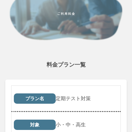
料金プラン一覧
プラン名
対象
受講回数
税込料
定期テスト対策
プラン名
小・中・高生
対象