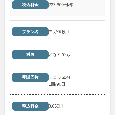
237,600円/年
税込料金
ヨガ体験１回
プラン名
どなたでも
対象
１コマ60分
受講回数
1
回/90日
3,850
円
税込料金