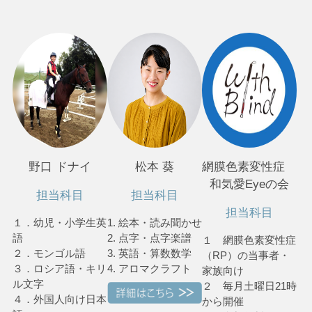
野口 ドナイ
松本 葵
網膜色素変性症
和気愛Eyeの会
担当科目
担当科目
担当科目
１．幼児・小学生英
1. 絵本・読み聞かせ
語
2. 点字・点字楽譜
１ 網膜色素変性症
２．モンゴル語
3. 英語・算数数学
（RP）の当事者・
３．ロシア語・キリ
4. アロマクラフト
家族向け
ル文字
２ 毎月土曜日21時
４．外国人向け日本
から開催