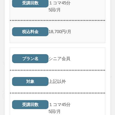
１コマ45分
受講回数
5回/月
18,700円/月
税込料金
シニア会員
プラン名
上記以外
対象
１コマ45分
受講回数
5回/月