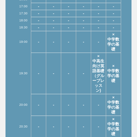
-
-
-
-
-
-
17:00
-
-
-
-
-
-
17:30
-
-
-
-
-
-
18:00
-
-
-
-
-
-
18:30
×
中学数
-
-
-
-
-
19:00
学の基
礎
×
中高生
向け英
×
語基礎
中学数
-
-
-
-
19:30
（グル
学の基
ープレ
礎
ッス
ン)
×
中学数
-
-
-
-
-
20:00
学の基
礎
×
中学数
-
-
-
-
-
20:30
学の基
礎