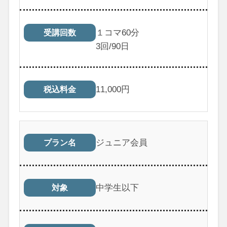
１コマ60分
受講回数
3
回/90日
11,000
円
税込料金
ジュニア会員
プラン名
中学生以下
対象