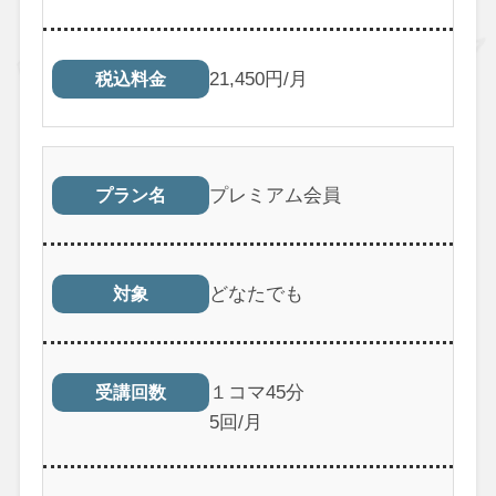
21,450円/月
税込料金
プレミアム会員
プラン名
どなたでも
対象
１コマ45分
受講回数
5回/月