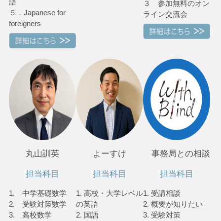
語
３ 参加無料のオン
５．Japanese for
ライン交流会
foreigners
丸山訓英
よーすけ
事務局との相談
担当科目
担当科目
担当科目
1. 中学基礎数学
1. 高校・大学レベル
1. 受講相談
2. 受験対策数学
の英語
2. 概要が知りたい
3. 高校数学
2. 国語
3. 受験対策