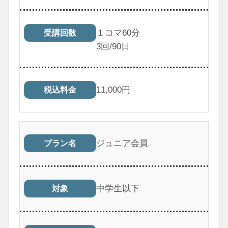
１コマ60分
受講回数
3
回/90日
11,000
円
税込料金
ジュニア会員
プラン名
中学生以下
対象