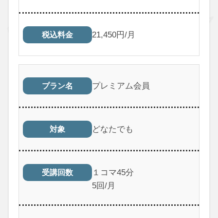
21,450円/月
税込料金
プレミアム会員
プラン名
どなたでも
対象
１コマ45分
受講回数
5回/月