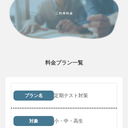
料金プラン一覧
プラン名
対象
受講回数
税込料
定期テスト対策
プラン名
小・中・高生
対象