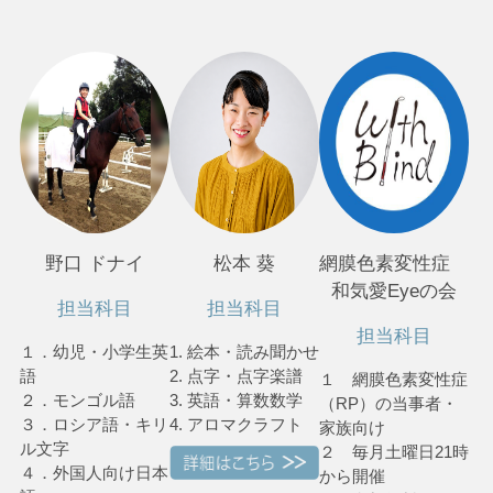
野口 ドナイ
松本 葵
網膜色素変性症
和気愛Eyeの会
担当科目
担当科目
担当科目
１．幼児・小学生英
1. 絵本・読み聞かせ
語
2. 点字・点字楽譜
１ 網膜色素変性症
２．モンゴル語
3. 英語・算数数学
（RP）の当事者・
３．ロシア語・キリ
4. アロマクラフト
家族向け
ル文字
２ 毎月土曜日21時
４．外国人向け日本
から開催