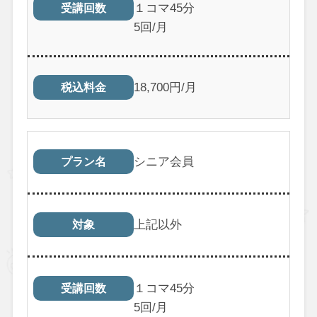
１コマ45分
受講回数
5回/月
18,700円/月
税込料金
シニア会員
プラン名
上記以外
対象
１コマ45分
受講回数
5回/月