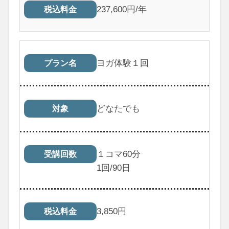
237,600円/年
税込料金
ヨガ体験１回
プラン名
どなたでも
対象
１コマ60分
受講回数
1
回/90日
3,850
円
税込料金