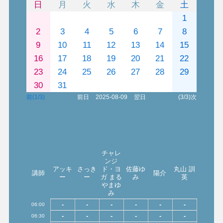
日
月
火
水
木
金
土
1
2
3
4
5
6
7
8
9
10
11
12
13
14
15
16
17
18
19
20
21
22
23
24
25
26
27
28
29
30
31
前(1/3)
前日
2025-08-09
翌日
(3/3)次
チャレ
ンジ
アッキ
さっき
ド・ヨ
佐藤ゆ
丸山 訓
講師
陽介
ー
ー
ガ まる
み
英
やまゆ
み
-
-
-
-
-
-
06:00
-
-
-
-
-
-
06:30