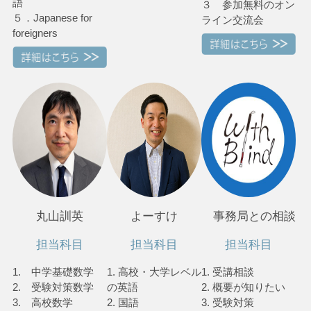
語
３ 参加無料のオン
５．Japanese for
ライン交流会
foreigners
丸山訓英
よーすけ
事務局との相談
担当科目
担当科目
担当科目
1. 中学基礎数学
1. 高校・大学レベル
1. 受講相談
2. 受験対策数学
の英語
2. 概要が知りたい
3. 高校数学
2. 国語
3. 受験対策