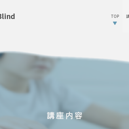
ind
TOP