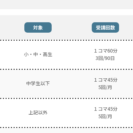
対象
受講回数
１コマ60分
小・中・高生
3
回/90日
１コマ45分
中学生以下
5回/月
１コマ45分
上記以外
5回/月