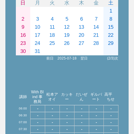
日
月
火
水
木
金
土
1
2
3
4
5
6
7
8
9
10
11
12
13
14
15
16
17
18
19
20
21
22
23
24
25
26
27
28
29
30
31
前日
2025-07-18
翌日
(2/3)次
With Bl
松本ア
カッキ
だいぜ
ギルバ
高平
講師
ind 事
オイ
ー
ん
ート
ちせ
務局
-
-
-
-
-
-
06:00
-
-
-
-
-
-
06:30
-
-
-
-
-
-
07:00
-
-
-
-
-
-
07:30