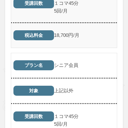
１コマ45分
受講回数
5回/月
18,700円/月
税込料金
シニア会員
プラン名
上記以外
対象
１コマ45分
受講回数
5回/月