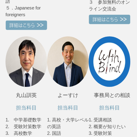
語
３ 参加無料のオン
５．Japanese for
ライン交流会
foreigners
丸山訓英
よーすけ
事務局との相談
担当科目
担当科目
担当科目
1. 中学基礎数学
1. 高校・大学レベル
1. 受講相談
2. 受験対策数学
の英語
2. 概要が知りたい
3. 高校数学
2. 国語
3. 受験対策