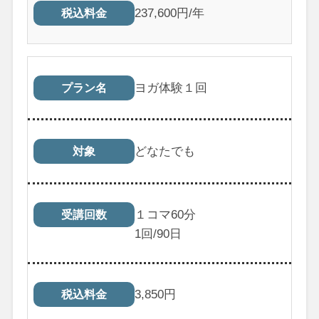
237,600円/年
税込料金
ヨガ体験１回
プラン名
どなたでも
対象
１コマ60分
受講回数
1
回/90日
3,850
円
税込料金