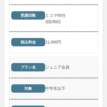
１コマ60分
受講回数
3
回/90日
11,000
円
税込料金
ジュニア会員
プラン名
中学生以下
対象