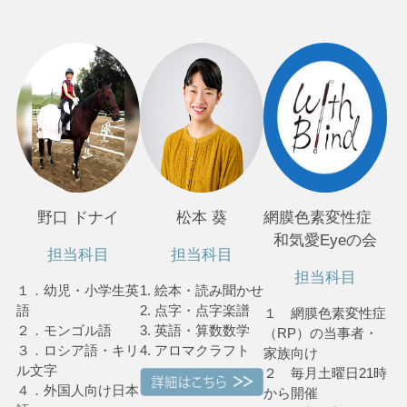
野口 ドナイ
松本 葵
網膜色素変性症
和気愛Eyeの会
担当科目
担当科目
担当科目
１．幼児・小学生英
1. 絵本・読み聞かせ
語
2. 点字・点字楽譜
１ 網膜色素変性症
２．モンゴル語
3. 英語・算数数学
（RP）の当事者・
３．ロシア語・キリ
4. アロマクラフト
家族向け
ル文字
２ 毎月土曜日21時
４．外国人向け日本
から開催