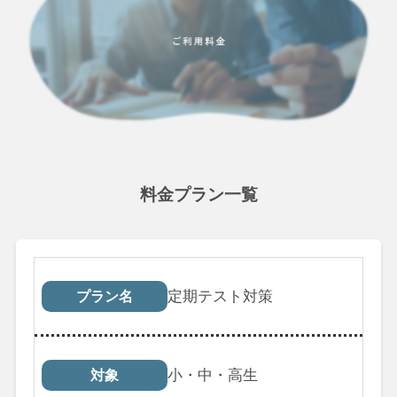
料金プラン一覧
プラン名
対象
受講回数
税込料
定期テスト対策
プラン名
小・中・高生
対象