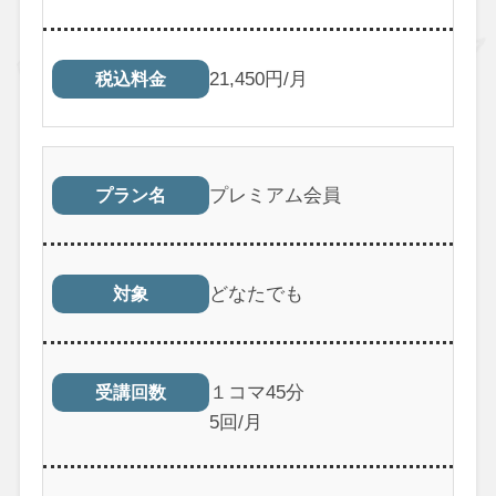
21,450円/月
税込料金
プレミアム会員
プラン名
どなたでも
対象
１コマ45分
受講回数
5回/月