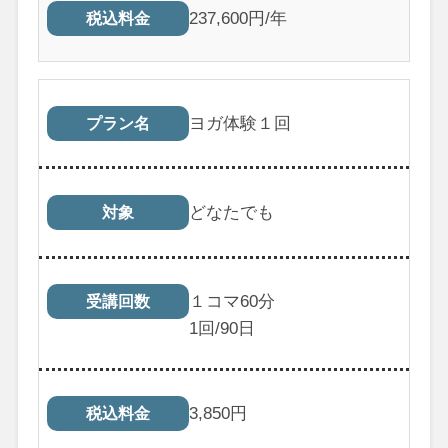
237,600円/年
税込料金
ヨガ体験１回
プラン名
どなたでも
対象
１コマ60分
受講回数
1
回/90日
3,850
円
税込料金