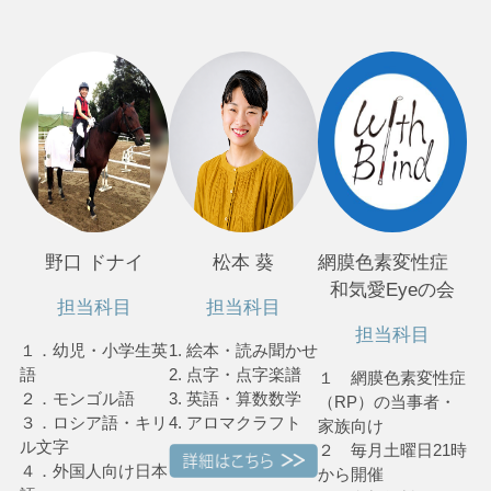
野口 ドナイ
松本 葵
網膜色素変性症
和気愛Eyeの会
担当科目
担当科目
担当科目
１．幼児・小学生英
1. 絵本・読み聞かせ
語
2. 点字・点字楽譜
１ 網膜色素変性症
２．モンゴル語
3. 英語・算数数学
（RP）の当事者・
３．ロシア語・キリ
4. アロマクラフト
家族向け
ル文字
２ 毎月土曜日21時
４．外国人向け日本
から開催