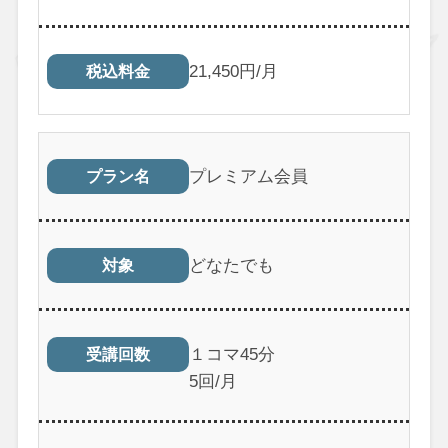
21,450円/月
税込料金
プレミアム会員
プラン名
どなたでも
対象
１コマ45分
受講回数
5回/月