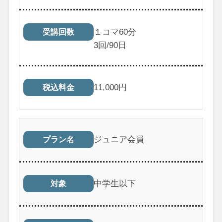
１コマ60分
受講回数
3
回/90日
11,000
円
税込料金
ジュニア会員
プラン名
中学生以下
対象