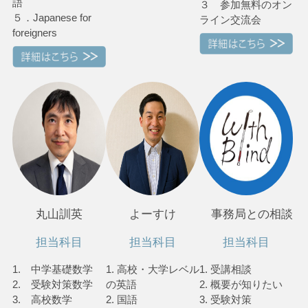
語
３ 参加無料のオン
５．Japanese for
ライン交流会
foreigners
丸山訓英
よーすけ
事務局との相談
担当科目
担当科目
担当科目
1. 中学基礎数学
1. 高校・大学レベル
1. 受講相談
2. 受験対策数学
の英語
2. 概要が知りたい
3. 高校数学
2. 国語
3. 受験対策