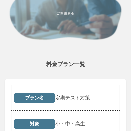
料金プラン一覧
プラン名
対象
受講回数
税込料
定期テスト対策
プラン名
小・中・高生
対象