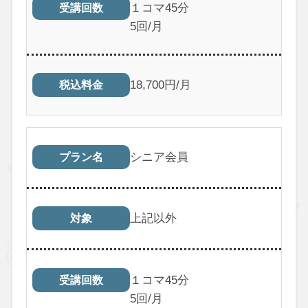
１コマ45分
受講回数
5回/月
18,700円/月
税込料金
シニア会員
プラン名
上記以外
対象
１コマ45分
受講回数
5回/月