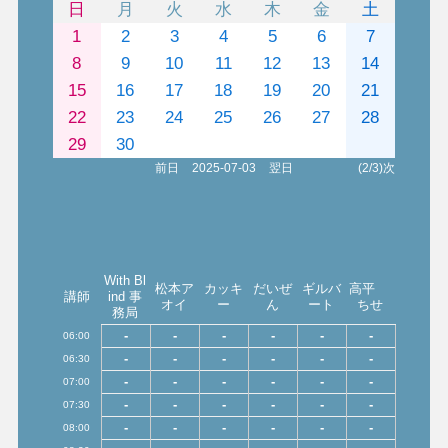
日
月
火
水
木
金
土
1
2
3
4
5
6
7
8
9
10
11
12
13
14
15
16
17
18
19
20
21
22
23
24
25
26
27
28
29
30
前日
2025-07-03
翌日
(2/3)次
With Bl
松本ア
カッキ
だいぜ
ギルバ
高平
講師
ind 事
オイ
ー
ん
ート
ちせ
務局
-
-
-
-
-
-
06:00
-
-
-
-
-
-
06:30
-
-
-
-
-
-
07:00
-
-
-
-
-
-
07:30
-
-
-
-
-
-
08:00