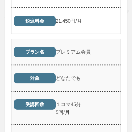
21,450円/月
税込料金
プレミアム会員
プラン名
どなたでも
対象
１コマ45分
受講回数
5回/月