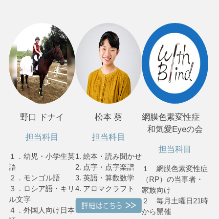
野口 ドナイ
松本 葵
網膜色素変性症
和気愛Eyeの会
担当科目
担当科目
担当科目
１．幼児・小学生英
1. 絵本・読み聞かせ
語
2. 点字・点字楽譜
１ 網膜色素変性症
２．モンゴル語
3. 英語・算数数学
（RP）の当事者・
３．ロシア語・キリ
4. アロマクラフト
家族向け
ル文字
２ 毎月土曜日21時
４．外国人向け日本
から開催