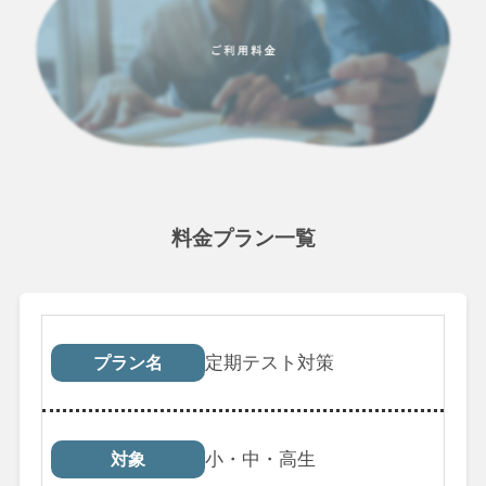
料金プラン一覧
プラン名
対象
受講回数
税込料
定期テスト対策
プラン名
小・中・高生
対象