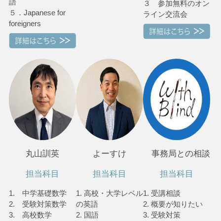
語
３ 参加無料のオン
５．Japanese for
ライン交流会
foreigners
丸山訓英
よーすけ
事務局との相談
担当科目
担当科目
担当科目
1. 中学基礎数学
1. 高校・大学レベル
1. 受講相談
2. 受験対策数学
の英語
2. 概要が知りたい
3. 高校数学
2. 国語
3. 受験対策