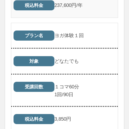
237,600円/年
税込料金
ヨガ体験１回
プラン名
どなたでも
対象
１コマ60分
受講回数
1
回/90日
3,850
円
税込料金