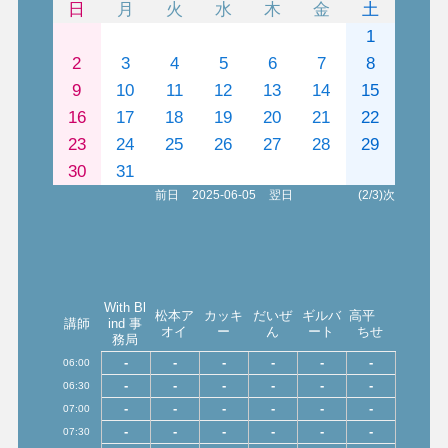
日
月
火
水
木
金
土
1
2
3
4
5
6
7
8
9
10
11
12
13
14
15
16
17
18
19
20
21
22
23
24
25
26
27
28
29
30
31
前日
2025-06-05
翌日
(2/3)次
With Bl
松本ア
カッキ
だいぜ
ギルバ
高平
講師
ind 事
オイ
ー
ん
ート
ちせ
務局
-
-
-
-
-
-
06:00
-
-
-
-
-
-
06:30
-
-
-
-
-
-
07:00
-
-
-
-
-
-
07:30