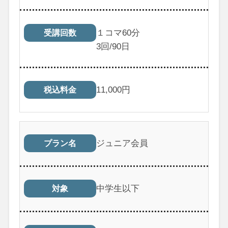
１コマ60分
受講回数
3
回/90日
11,000
円
税込料金
ジュニア会員
プラン名
中学生以下
対象