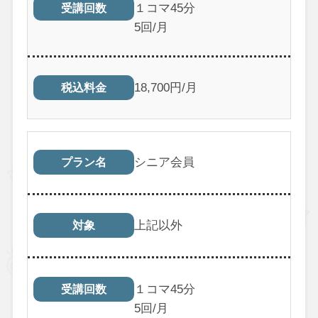
１コマ45分
受講回数
5回/月
18,700円/月
税込料金
シニア会員
プラン名
上記以外
対象
１コマ45分
受講回数
5回/月