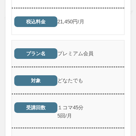
21,450円/月
税込料金
プレミアム会員
プラン名
どなたでも
対象
１コマ45分
受講回数
5回/月