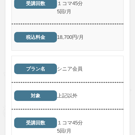
１コマ45分
受講回数
5回/月
18,700円/月
税込料金
シニア会員
プラン名
上記以外
対象
１コマ45分
受講回数
5回/月