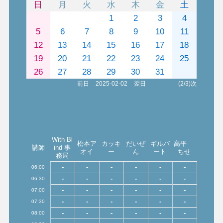
日
月
火
水
木
金
土
1
2
3
4
5
6
7
8
9
10
11
12
13
14
15
16
17
18
19
20
21
22
23
24
25
26
27
28
29
30
31
前日
2025-02-02
翌日
(2/3)次
With Bl
松本ア
カッキ
だいぜ
ギルバ
高平
講師
ind 事
オイ
ー
ん
ート
ちせ
務局
-
-
-
-
-
-
06:00
-
-
-
-
-
-
06:30
-
-
-
-
-
-
07:00
-
-
-
-
-
-
07:30
-
-
-
-
-
-
08:00