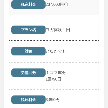
237,600円/年
税込料金
ヨガ体験１回
プラン名
どなたでも
対象
１コマ60分
受講回数
1
回/90日
3,850
円
税込料金