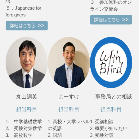
語
３ 参加無料のオン
５．Japanese for
ライン交流会
foreigners
丸山訓英
よーすけ
事務局との相談
担当科目
担当科目
担当科目
1. 中学基礎数学
1. 高校・大学レベル
1. 受講相談
2. 受験対策数学
の英語
2. 概要が知りたい
3. 高校数学
2. 国語
3. 受験対策