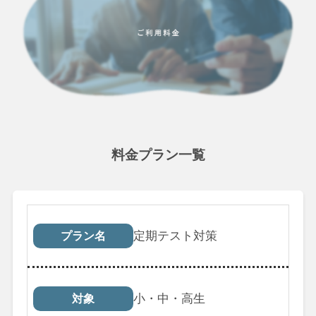
料金プラン一覧
プラン名
対象
受講回数
税込料
定期テスト対策
プラン名
小・中・高生
対象