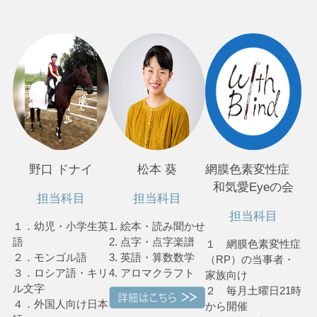
野口 ドナイ
松本 葵
網膜色素変性症
和気愛Eyeの会
担当科目
担当科目
担当科目
１．幼児・小学生英
1. 絵本・読み聞かせ
語
2. 点字・点字楽譜
１ 網膜色素変性症
２．モンゴル語
3. 英語・算数数学
（RP）の当事者・
３．ロシア語・キリ
4. アロマクラフト
家族向け
ル文字
２ 毎月土曜日21時
４．外国人向け日本
から開催