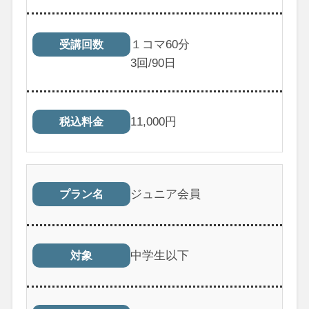
１コマ60分
受講回数
3
回/90日
11,000
円
税込料金
ジュニア会員
プラン名
中学生以下
対象