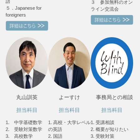
語
３ 参加無料のオン
５．Japanese for
ライン交流会
foreigners
丸山訓英
よーすけ
事務局との相談
担当科目
担当科目
担当科目
1. 中学基礎数学
1. 高校・大学レベル
1. 受講相談
2. 受験対策数学
の英語
2. 概要が知りたい
3. 高校数学
2. 国語
3. 受験対策