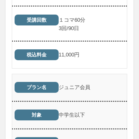
１コマ60分
受講回数
3
回/90日
11,000
円
税込料金
ジュニア会員
プラン名
中学生以下
対象