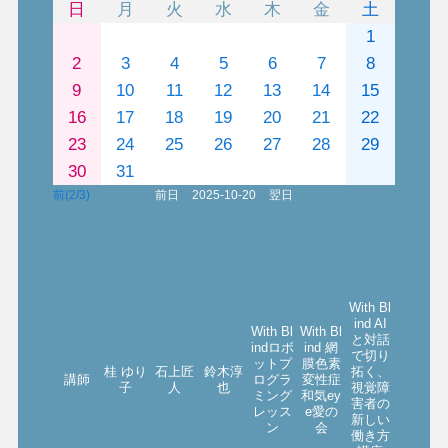
日
月
火
水
木
金
土
1
2
3
4
5
6
7
8
9
10
11
12
13
14
15
16
17
18
19
20
21
22
23
24
25
26
27
28
29
30
31
前(2/3)
前日
2025-10-20
翌日
With Bl
ind AI
With Bl
With Bl
と対話
indロボ
ind 網
で切り
ットプ
膜色素
桂 ゆり
石上匠
鈴木淳
拓く、
講師
ログラ
変性症
子
人
也
視覚障
ミング
和気ey
害者の
レッス
e愛の
新しい
ン
会
働き方