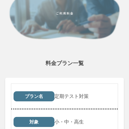
料金プラン一覧
プラン名
対象
受講回数
税込料
定期テスト対策
プラン名
小・中・高生
対象