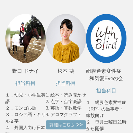
野口 ドナイ
松本 葵
網膜色素変性症
和気愛Eyeの会
担当科目
担当科目
担当科目
１．幼児・小学生英
1. 絵本・読み聞かせ
語
2. 点字・点字楽譜
１ 網膜色素変性症
２．モンゴル語
3. 英語・算数数学
（RP）の当事者・
３．ロシア語・キリ
4. アロマクラフト
家族向け
ル文字
２ 毎月土曜日21時
４．外国人向け日本
から開催