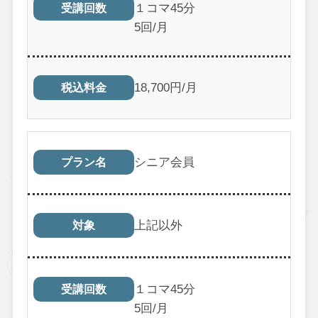
１コマ45分
受講回数
5回/月
18,700円/月
税込料金
シニア会員
プラン名
上記以外
対象
１コマ45分
受講回数
5回/月