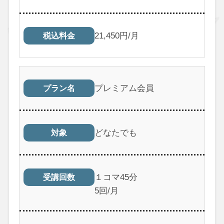
21,450円/月
税込料金
プレミアム会員
プラン名
どなたでも
対象
１コマ45分
受講回数
5回/月