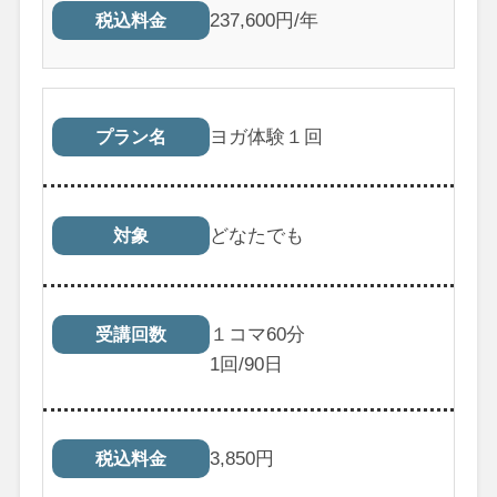
237,600円/年
税込料金
ヨガ体験１回
プラン名
どなたでも
対象
１コマ60分
受講回数
1
回/90日
3,850
円
税込料金