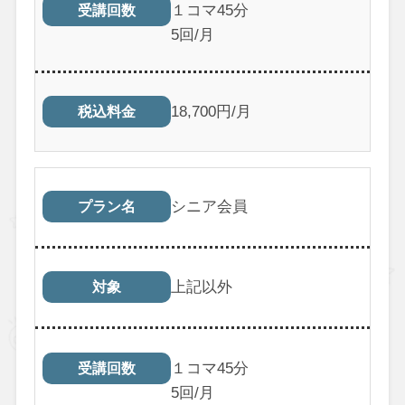
１コマ45分
受講回数
5回/月
18,700円/月
税込料金
シニア会員
プラン名
上記以外
対象
１コマ45分
受講回数
5回/月