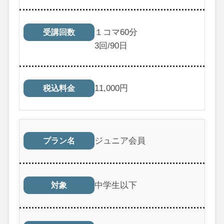
１コマ60分
受講回数
3
回/90日
11,000
円
税込料金
ジュニア会員
プラン名
中学生以下
対象