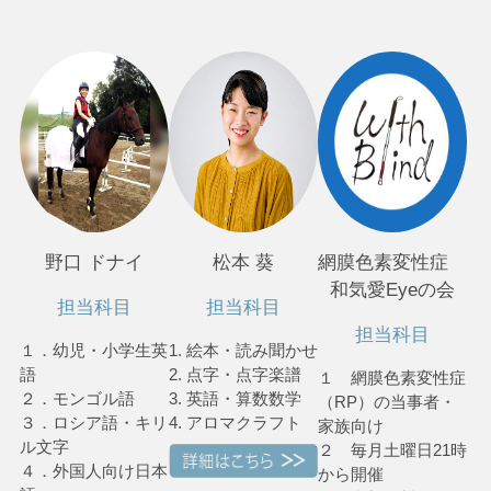
野口 ドナイ
松本 葵
網膜色素変性症
和気愛Eyeの会
担当科目
担当科目
担当科目
１．幼児・小学生英
1. 絵本・読み聞かせ
語
2. 点字・点字楽譜
１ 網膜色素変性症
２．モンゴル語
3. 英語・算数数学
（RP）の当事者・
３．ロシア語・キリ
4. アロマクラフト
家族向け
ル文字
２ 毎月土曜日21時
４．外国人向け日本
から開催