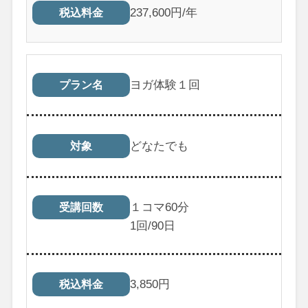
237,600円/年
税込料金
ヨガ体験１回
プラン名
どなたでも
対象
１コマ60分
受講回数
1
回/90日
3,850
円
税込料金