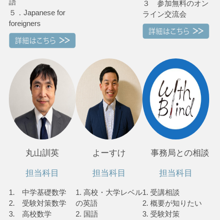
語
３ 参加無料のオン
５．Japanese for
ライン交流会
foreigners
丸山訓英
よーすけ
事務局との相談
担当科目
担当科目
担当科目
1. 中学基礎数学
1. 高校・大学レベル
1. 受講相談
2. 受験対策数学
の英語
2. 概要が知りたい
3. 高校数学
2. 国語
3. 受験対策