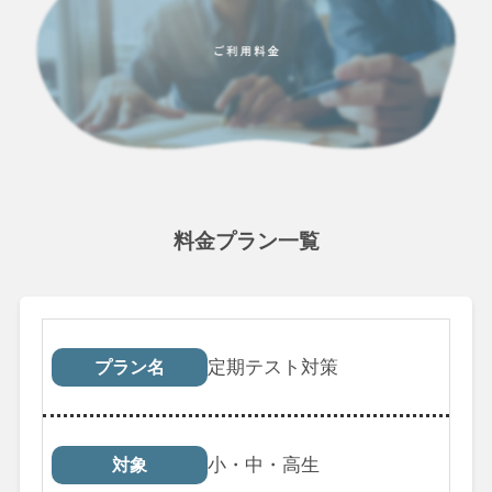
料金プラン一覧
プラン名
対象
受講回数
税込料
定期テスト対策
プラン名
小・中・高生
対象