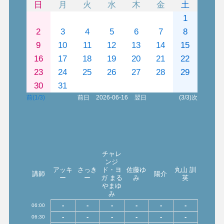
日
月
火
水
木
金
土
1
2
3
4
5
6
7
8
9
10
11
12
13
14
15
16
17
18
19
20
21
22
23
24
25
26
27
28
29
30
31
前(1/3)
前日
2026-06-16
翌日
(3/3)次
チャレ
ンジ
アッキ
さっき
ド・ヨ
佐藤ゆ
丸山 訓
講師
陽介
ー
ー
ガ まる
み
英
やまゆ
み
-
-
-
-
-
-
06:00
-
-
-
-
-
-
06:30