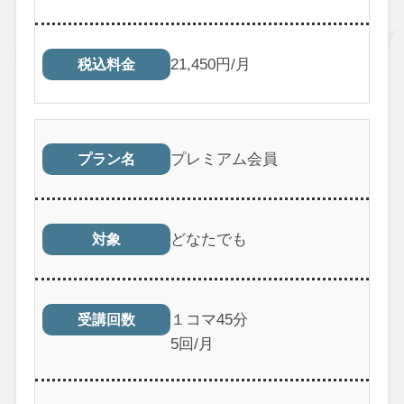
21,450円/月
税込料金
プレミアム会員
プラン名
どなたでも
対象
１コマ45分
受講回数
5回/月