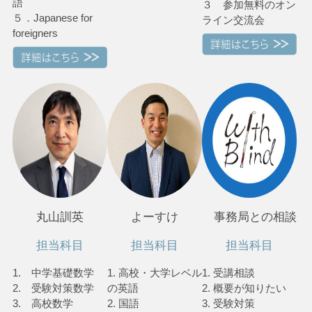
語
３ 参加無料のオン
５．Japanese for
ライン交流会
foreigners
丸山訓英
よーすけ
事務局との相談
担当科目
担当科目
担当科目
1. 中学基礎数学
1. 高校・大学レベル
1. 受講相談
2. 受験対策数学
の英語
2. 概要が知りたい
3. 高校数学
2. 国語
3. 受験対策