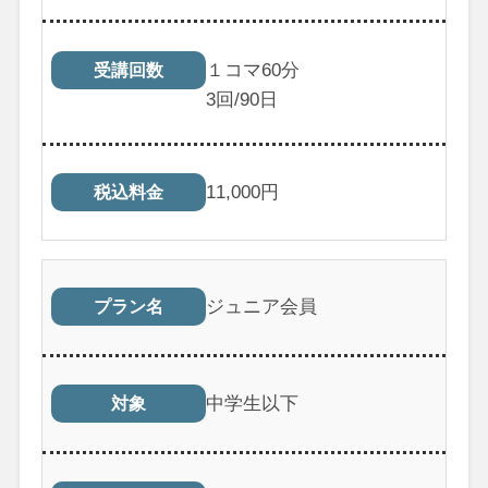
１コマ60分
受講回数
3
回/90日
11,000
円
税込料金
ジュニア会員
プラン名
中学生以下
対象