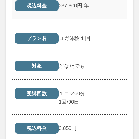
237,600円/年
税込料金
ヨガ体験１回
プラン名
どなたでも
対象
１コマ60分
受講回数
1
回/90日
3,850
円
税込料金