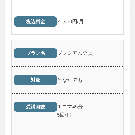
21,450円/月
税込料金
プレミアム会員
プラン名
どなたでも
対象
１コマ45分
受講回数
5回/月