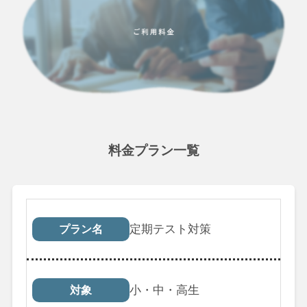
料金プラン一覧
プラン名
対象
受講回数
税込料
定期テスト対策
プラン名
小・中・高生
対象