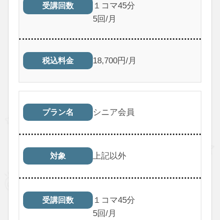
１コマ45分
受講回数
5回/月
18,700円/月
税込料金
シニア会員
プラン名
上記以外
対象
１コマ45分
受講回数
5回/月