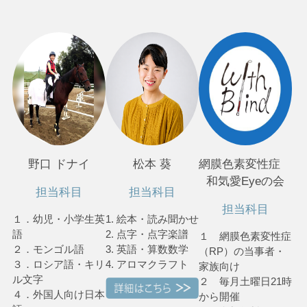
野口 ドナイ
松本 葵
網膜色素変性症
和気愛Eyeの会
担当科目
担当科目
担当科目
１．幼児・小学生英
1. 絵本・読み聞かせ
語
2. 点字・点字楽譜
１ 網膜色素変性症
２．モンゴル語
3. 英語・算数数学
（RP）の当事者・
３．ロシア語・キリ
4. アロマクラフト
家族向け
ル文字
２ 毎月土曜日21時
４．外国人向け日本
から開催