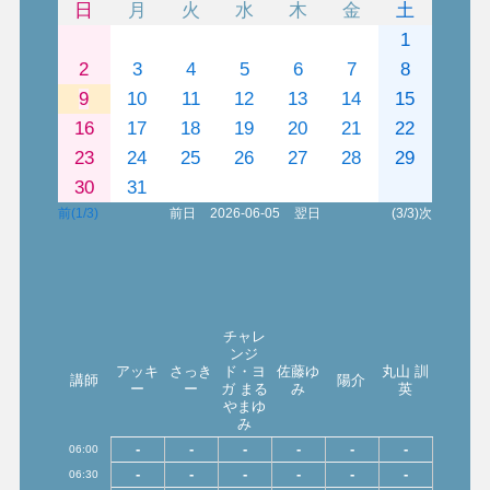
日
月
火
水
木
金
土
1
2
3
4
5
6
7
8
9
10
11
12
13
14
15
16
17
18
19
20
21
22
23
24
25
26
27
28
29
30
31
前(1/3)
前日
2026-06-05
翌日
(3/3)次
チャレ
ンジ
アッキ
さっき
ド・ヨ
佐藤ゆ
丸山 訓
講師
陽介
ー
ー
ガ まる
み
英
やまゆ
み
-
-
-
-
-
-
06:00
-
-
-
-
-
-
06:30