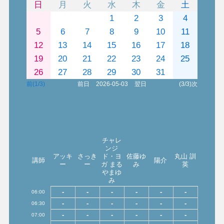
日
月
火
水
木
金
土
1
2
3
4
5
6
7
8
9
10
11
12
13
14
15
16
17
18
19
20
21
22
23
24
25
26
27
28
29
30
31
前(1/3)
前日
2026-05-03
翌日
(3/3)次
チャレ
ンジ
アッキ
さっき
ド・ヨ
佐藤ゆ
丸山 訓
講師
陽介
ー
ー
ガ まる
み
英
やまゆ
み
-
-
-
-
-
-
06:00
-
-
-
-
-
-
06:30
-
-
-
-
-
-
07:00