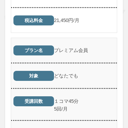
21,450円/月
税込料金
プレミアム会員
プラン名
どなたでも
対象
１コマ45分
受講回数
5回/月