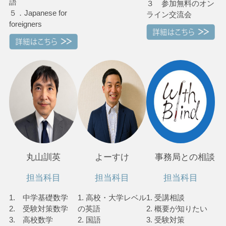
語
３ 参加無料のオン
５．Japanese for
ライン交流会
foreigners
丸山訓英
よーすけ
事務局との相談
担当科目
担当科目
担当科目
1. 中学基礎数学
1. 高校・大学レベル
1. 受講相談
2. 受験対策数学
の英語
2. 概要が知りたい
3. 高校数学
2. 国語
3. 受験対策