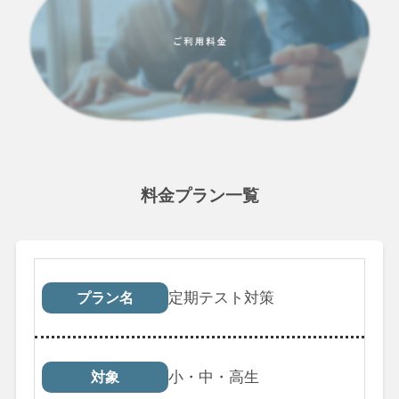
料金プラン一覧
プラン名
対象
受講回数
税込料
定期テスト対策
プラン名
小・中・高生
対象