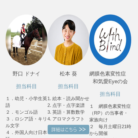
野口 ドナイ
松本 葵
網膜色素変性症
和気愛Eyeの会
担当科目
担当科目
担当科目
１．幼児・小学生英
1. 絵本・読み聞かせ
語
2. 点字・点字楽譜
１ 網膜色素変性症
２．モンゴル語
3. 英語・算数数学
（RP）の当事者・
３．ロシア語・キリ
4. アロマクラフト
家族向け
ル文字
２ 毎月土曜日21時
４．外国人向け日本
から開催