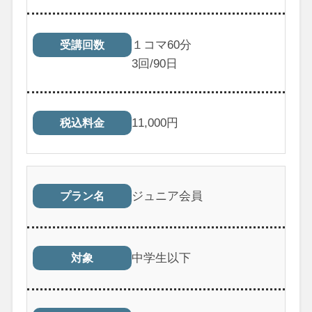
１コマ60分
受講回数
3
回/90日
11,000
円
税込料金
ジュニア会員
プラン名
中学生以下
対象