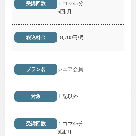
１コマ45分
受講回数
5回/月
18,700円/月
税込料金
シニア会員
プラン名
上記以外
対象
１コマ45分
受講回数
5回/月