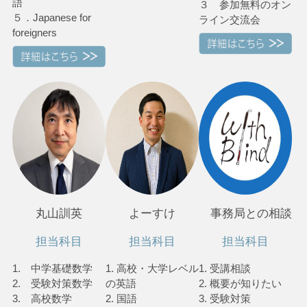
語
３ 参加無料のオン
５．Japanese for
ライン交流会
foreigners
丸山訓英
よーすけ
事務局との相談
担当科目
担当科目
担当科目
1. 中学基礎数学
1. 高校・大学レベル
1. 受講相談
2. 受験対策数学
の英語
2. 概要が知りたい
3. 高校数学
2. 国語
3. 受験対策