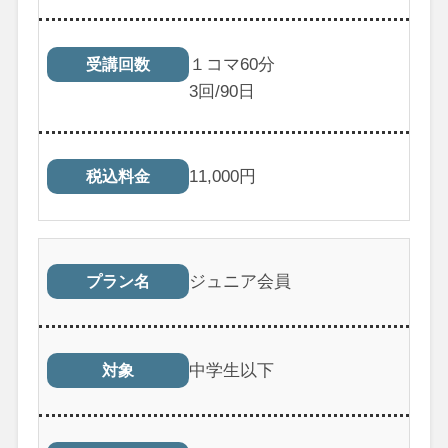
１コマ60分
受講回数
3
回/90日
11,000
円
税込料金
ジュニア会員
プラン名
中学生以下
対象