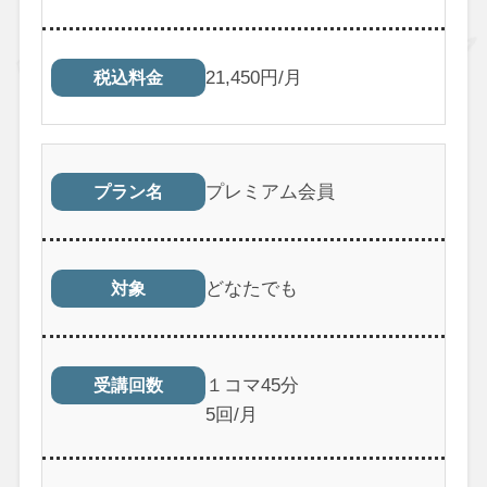
21,450円/月
税込料金
プレミアム会員
プラン名
どなたでも
対象
１コマ45分
受講回数
5回/月