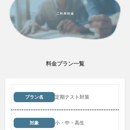
料金プラン一覧
プラン名
対象
受講回数
税込料
定期テスト対策
プラン名
小・中・高生
対象