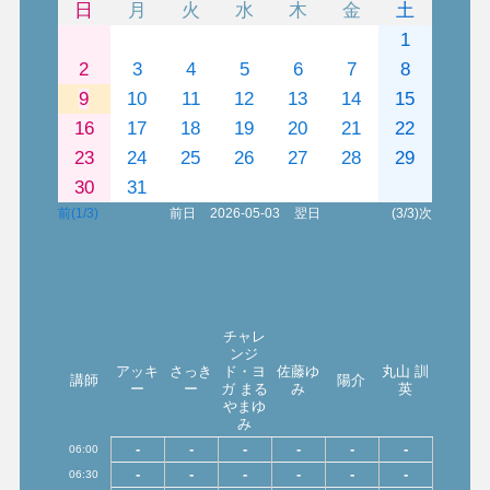
日
月
火
水
木
金
土
1
2
3
4
5
6
7
8
9
10
11
12
13
14
15
16
17
18
19
20
21
22
23
24
25
26
27
28
29
30
31
前(1/3)
前日
2026-05-03
翌日
(3/3)次
チャレ
ンジ
アッキ
さっき
ド・ヨ
佐藤ゆ
丸山 訓
講師
陽介
ー
ー
ガ まる
み
英
やまゆ
み
-
-
-
-
-
-
06:00
-
-
-
-
-
-
06:30