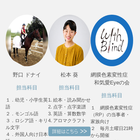
野口 ドナイ
松本 葵
網膜色素変性症
和気愛Eyeの会
担当科目
担当科目
担当科目
１．幼児・小学生英
1. 絵本・読み聞かせ
語
2. 点字・点字楽譜
１ 網膜色素変性症
２．モンゴル語
3. 英語・算数数学
（RP）の当事者・
３．ロシア語・キリ
4. アロマクラフト
家族向け
ル文字
２ 毎月土曜日21時
４．外国人向け日本
から開催