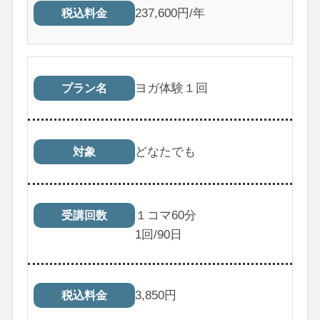
237,600円/年
税込料金
ヨガ体験１回
プラン名
どなたでも
対象
１コマ60分
受講回数
1
回/90日
3,850
円
税込料金