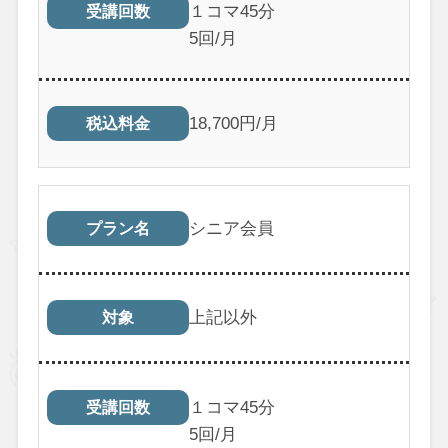
１コマ45分
受講回数
5回/月
18,700円/月
税込料金
シニア会員
プラン名
上記以外
対象
１コマ45分
受講回数
5回/月