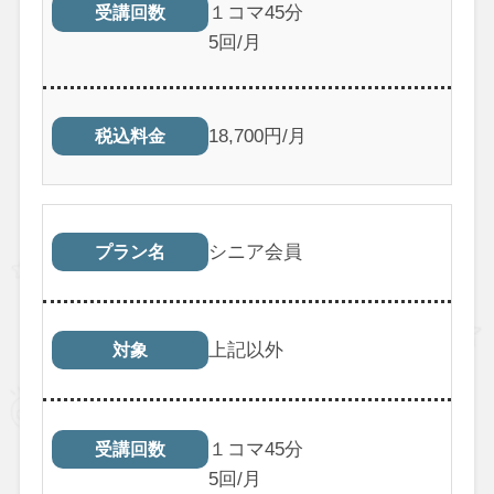
１コマ45分
受講回数
5回/月
18,700円/月
税込料金
シニア会員
プラン名
上記以外
対象
１コマ45分
受講回数
5回/月