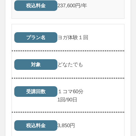
237,600円/年
税込料金
ヨガ体験１回
プラン名
どなたでも
対象
１コマ60分
受講回数
1
回/90日
3,850
円
税込料金