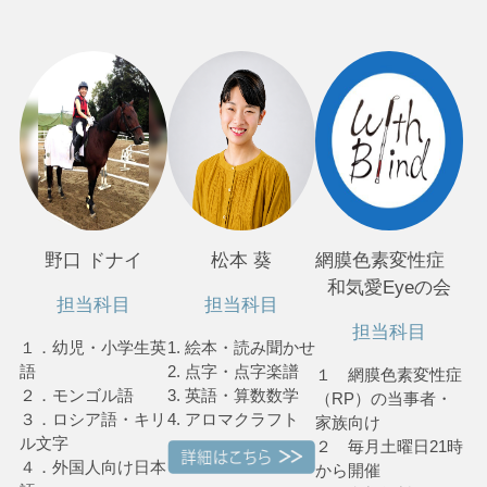
野口 ドナイ
松本 葵
網膜色素変性症
和気愛Eyeの会
担当科目
担当科目
担当科目
１．幼児・小学生英
1. 絵本・読み聞かせ
語
2. 点字・点字楽譜
１ 網膜色素変性症
２．モンゴル語
3. 英語・算数数学
（RP）の当事者・
３．ロシア語・キリ
4. アロマクラフト
家族向け
ル文字
２ 毎月土曜日21時
４．外国人向け日本
から開催