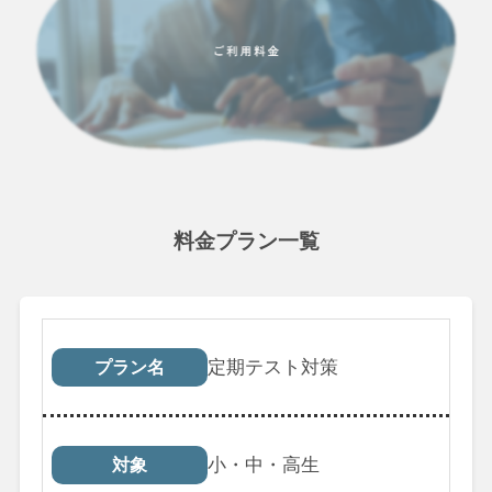
料金プラン一覧
プラン名
対象
受講回数
税込料
定期テスト対策
プラン名
小・中・高生
対象