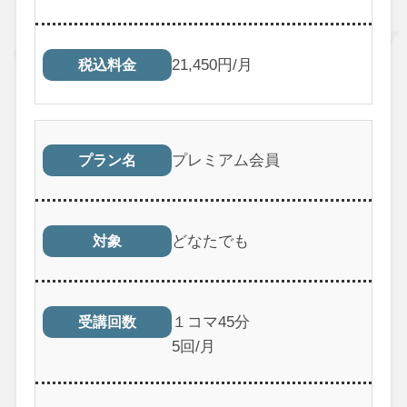
21,450円/月
税込料金
プレミアム会員
プラン名
どなたでも
対象
１コマ45分
受講回数
5回/月