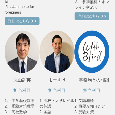
語
３ 参加無料のオン
５．Japanese for
ライン交流会
foreigners
丸山訓英
よーすけ
事務局との相談
担当科目
担当科目
担当科目
1. 中学基礎数学
1. 高校・大学レベル
1. 受講相談
2. 受験対策数学
の英語
2. 概要が知りたい
3. 高校数学
2. 国語
3. 受験対策