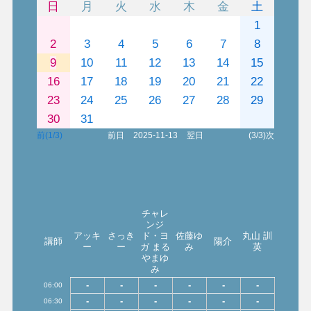
日
月
火
水
木
金
土
1
2
3
4
5
6
7
8
9
10
11
12
13
14
15
16
17
18
19
20
21
22
23
24
25
26
27
28
29
30
31
前(1/3)
前日
2025-11-13
翌日
(3/3)次
チャレ
ンジ
アッキ
さっき
ド・ヨ
佐藤ゆ
丸山 訓
講師
陽介
ー
ー
ガ まる
み
英
やまゆ
み
-
-
-
-
-
-
06:00
-
-
-
-
-
-
06:30