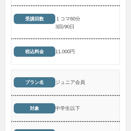
１コマ60分
受講回数
3
回/90日
11,000
円
税込料金
ジュニア会員
プラン名
中学生以下
対象