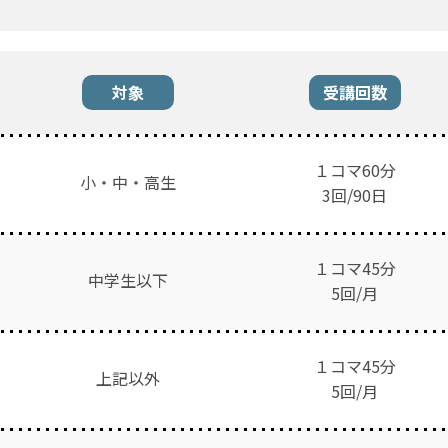
対象
受講回数
１コマ60分
小・中・高生
3
回/90日
１コマ45分
中学生以下
5回/月
１コマ45分
上記以外
5回/月