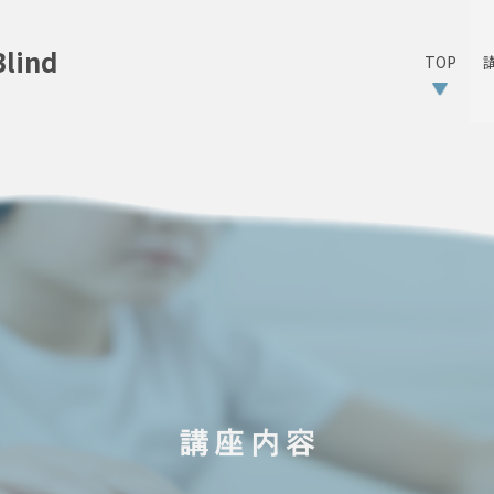
ind
TOP