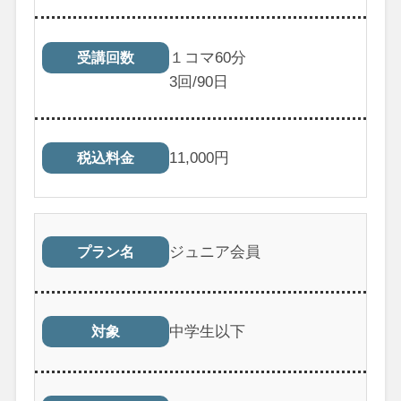
１コマ60分
受講回数
3
回/90日
11,000
円
税込料金
ジュニア会員
プラン名
中学生以下
対象