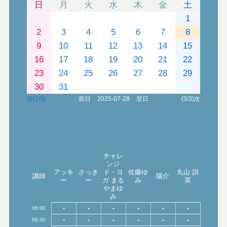
日
月
火
水
木
金
土
1
2
3
4
5
6
7
8
9
10
11
12
13
14
15
16
17
18
19
20
21
22
23
24
25
26
27
28
29
30
31
前(1/3)
前日
2025-07-28
翌日
(3/3)次
チャレ
ンジ
アッキ
さっき
ド・ヨ
佐藤ゆ
丸山 訓
講師
陽介
ー
ー
ガ まる
み
英
やまゆ
み
-
-
-
-
-
-
06:00
-
-
-
-
-
-
06:30