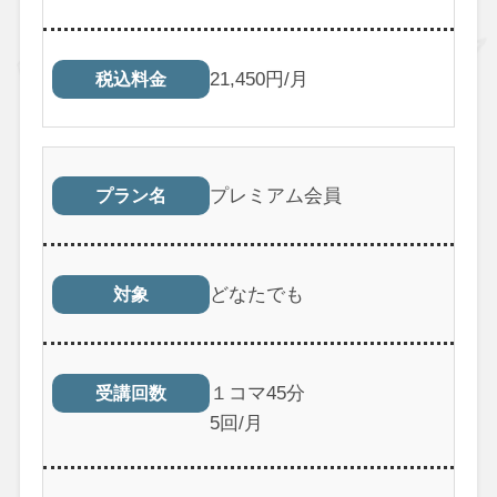
21,450円/月
税込料金
プレミアム会員
プラン名
どなたでも
対象
１コマ45分
受講回数
5回/月