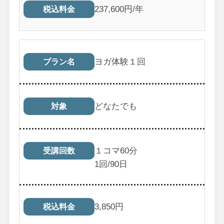
237,600円/年
税込料金
ヨガ体験１回
プラン名
どなたでも
対象
１コマ60分
受講回数
1
回/90日
3,850
円
税込料金