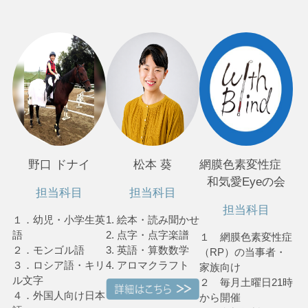
野口 ドナイ
松本 葵
網膜色素変性症
和気愛Eyeの会
担当科目
担当科目
担当科目
１．幼児・小学生英
1. 絵本・読み聞かせ
語
2. 点字・点字楽譜
１ 網膜色素変性症
２．モンゴル語
3. 英語・算数数学
（RP）の当事者・
３．ロシア語・キリ
4. アロマクラフト
家族向け
ル文字
２ 毎月土曜日21時
４．外国人向け日本
から開催