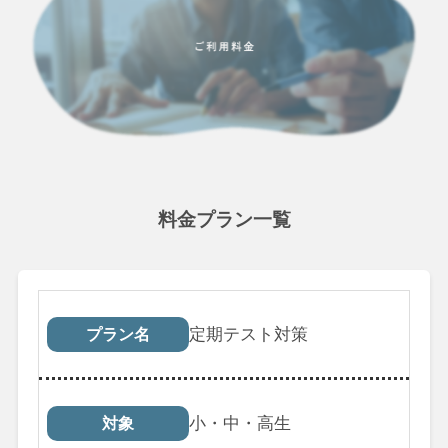
料金プラン一覧
プラン名
対象
受講回数
税込料
定期テスト対策
プラン名
小・中・高生
対象