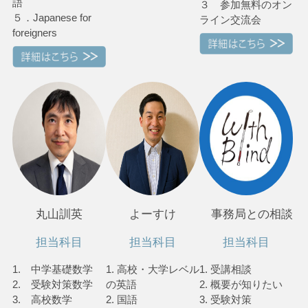
語
３ 参加無料のオン
５．Japanese for
ライン交流会
foreigners
丸山訓英
よーすけ
事務局との相談
担当科目
担当科目
担当科目
1. 中学基礎数学
1. 高校・大学レベル
1. 受講相談
2. 受験対策数学
の英語
2. 概要が知りたい
3. 高校数学
2. 国語
3. 受験対策