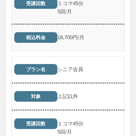
１コマ45分
受講回数
5回/月
18,700円/月
税込料金
シニア会員
プラン名
上記以外
対象
１コマ45分
受講回数
5回/月