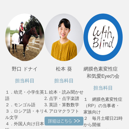
野口 ドナイ
松本 葵
網膜色素変性症
和気愛Eyeの会
担当科目
担当科目
担当科目
１．幼児・小学生英
1. 絵本・読み聞かせ
語
2. 点字・点字楽譜
１ 網膜色素変性症
２．モンゴル語
3. 英語・算数数学
（RP）の当事者・
３．ロシア語・キリ
4. アロマクラフト
家族向け
ル文字
２ 毎月土曜日21時
４．外国人向け日本
から開催