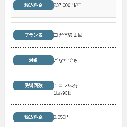
237,600円/年
税込料金
ヨガ体験１回
プラン名
どなたでも
対象
１コマ60分
受講回数
1
回/90日
3,850
円
税込料金