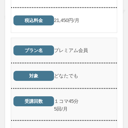
21,450円/月
税込料金
プレミアム会員
プラン名
どなたでも
対象
１コマ45分
受講回数
5回/月