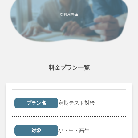
料金プラン一覧
プラン名
対象
受講回数
税込料
定期テスト対策
プラン名
小・中・高生
対象