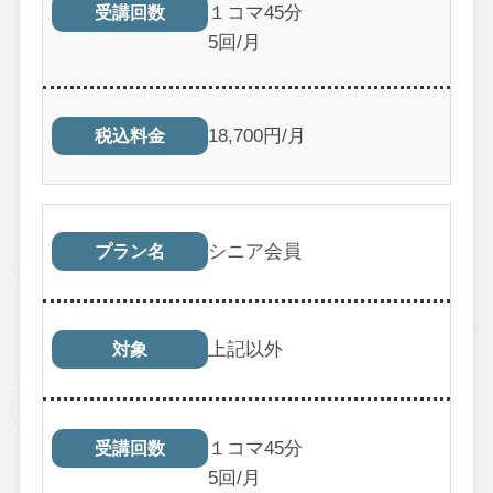
１コマ45分
受講回数
5回/月
18,700円/月
税込料金
シニア会員
プラン名
上記以外
対象
１コマ45分
受講回数
5回/月