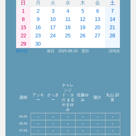
日
月
火
水
木
金
土
1
2
3
4
5
6
7
8
9
10
11
12
13
14
15
16
17
18
19
20
21
22
23
24
25
26
27
28
29
30
前(1/3)
前日
2025-06-20
翌日
(3/3)次
チャレ
ンジ
アッキ
さっき
ド・ヨ
佐藤ゆ
丸山 訓
講師
陽介
ー
ー
ガ まる
み
英
やまゆ
み
-
-
-
-
-
-
06:00
-
-
-
-
-
-
06:30
-
-
-
-
-
-
07:00