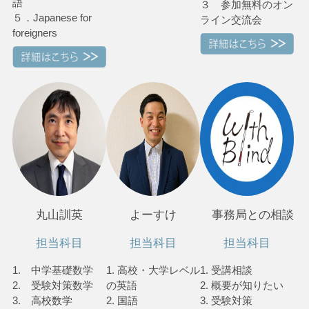
語
３ 参加無料のオン
５．Japanese for
ライン交流会
foreigners
丸山訓英
よーすけ
事務局との相談
担当科目
担当科目
担当科目
1. 中学基礎数学
1. 高校・大学レベル
1. 受講相談
2. 受験対策数学
の英語
2. 概要が知りたい
3. 高校数学
2. 国語
3. 受験対策