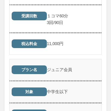
１コマ60分
受講回数
3
回/90日
11,000
円
税込料金
ジュニア会員
プラン名
中学生以下
対象