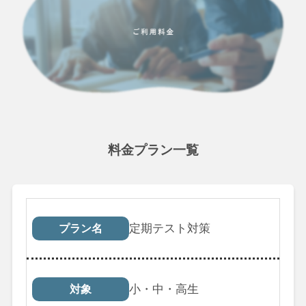
料金プラン一覧
プラン名
対象
受講回数
税込料
定期テスト対策
プラン名
小・中・高生
対象