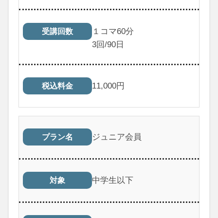
１コマ60分
受講回数
3
回/90日
11,000
円
税込料金
ジュニア会員
プラン名
中学生以下
対象