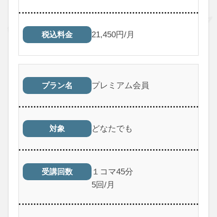
21,450円/月
税込料金
プレミアム会員
プラン名
どなたでも
対象
１コマ45分
受講回数
5回/月