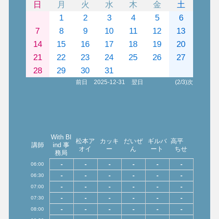
日
月
火
水
木
金
土
1
2
3
4
5
6
7
8
9
10
11
12
13
14
15
16
17
18
19
20
21
22
23
24
25
26
27
28
29
30
31
前日
2025-12-31
翌日
(2/3)次
With Bl
松本ア
カッキ
だいぜ
ギルバ
高平
講師
ind 事
オイ
ー
ん
ート
ちせ
務局
-
-
-
-
-
-
06:00
-
-
-
-
-
-
06:30
-
-
-
-
-
-
07:00
-
-
-
-
-
-
07:30
-
-
-
-
-
-
08:00