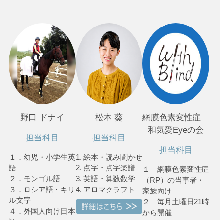
野口 ドナイ
松本 葵
網膜色素変性症
和気愛Eyeの会
担当科目
担当科目
担当科目
１．幼児・小学生英
1. 絵本・読み聞かせ
語
2. 点字・点字楽譜
１ 網膜色素変性症
２．モンゴル語
3. 英語・算数数学
（RP）の当事者・
３．ロシア語・キリ
4. アロマクラフト
家族向け
ル文字
２ 毎月土曜日21時
４．外国人向け日本
から開催