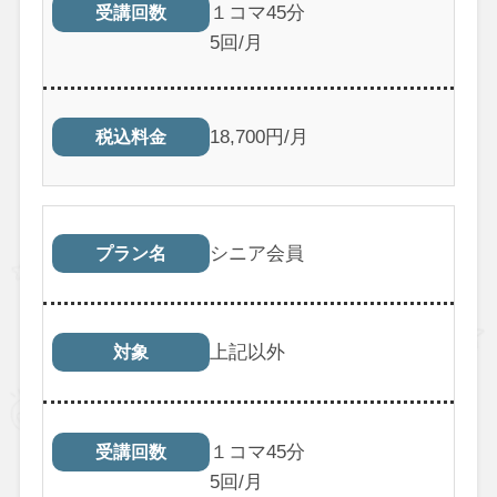
１コマ45分
受講回数
5回/月
18,700円/月
税込料金
シニア会員
プラン名
上記以外
対象
１コマ45分
受講回数
5回/月