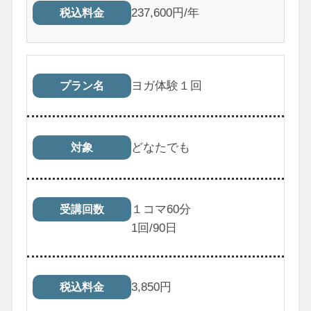
237,600円/年
税込料金
ヨガ体験１回
プラン名
どなたでも
対象
１コマ60分
受講回数
1
回/90日
3,850
円
税込料金