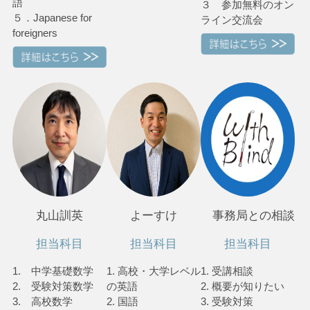
語
３ 参加無料のオン
５．Japanese for
ライン交流会
foreigners
丸山訓英
よーすけ
事務局との相談
担当科目
担当科目
担当科目
1. 中学基礎数学
1. 高校・大学レベル
1. 受講相談
2. 受験対策数学
の英語
2. 概要が知りたい
3. 高校数学
2. 国語
3. 受験対策