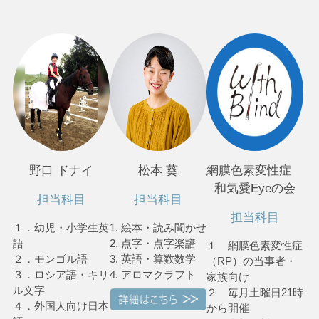
野口 ドナイ
松本 葵
網膜色素変性症
和気愛Eyeの会
担当科目
担当科目
担当科目
１．幼児・小学生英
1. 絵本・読み聞かせ
語
2. 点字・点字楽譜
１ 網膜色素変性症
２．モンゴル語
3. 英語・算数数学
（RP）の当事者・
３．ロシア語・キリ
4. アロマクラフト
家族向け
ル文字
２ 毎月土曜日21時
４．外国人向け日本
から開催