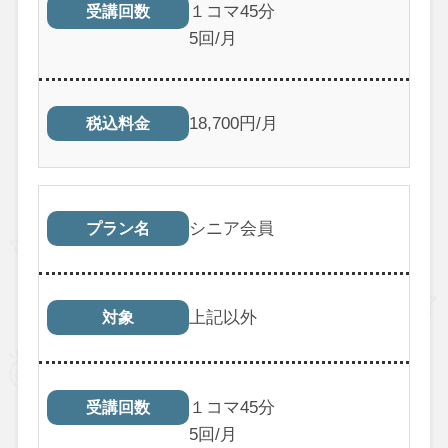
１コマ45分
受講回数
5回/月
18,700円/月
税込料金
シニア会員
プラン名
上記以外
対象
１コマ45分
受講回数
5回/月