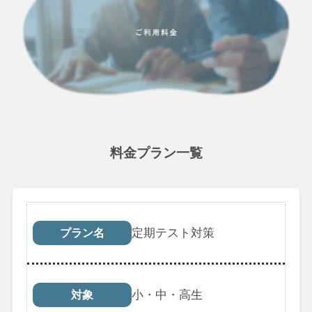
料金プラン一覧
プラン名
対象
受講回数
税込料
定期テスト対策
プラン名
小・中・高生
対象