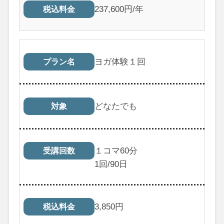
237,600円/年
税込料金
ヨガ体験１回
プラン名
どなたでも
対象
１コマ60分
受講回数
1
回/90日
3,850
円
税込料金