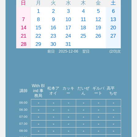
日
月
火
水
木
金
土
1
2
3
4
5
6
7
8
9
10
11
12
13
14
15
16
17
18
19
20
21
22
23
24
25
26
27
28
29
30
31
前日
2025-12-06
翌日
(2/3)次
With Bl
松本ア
カッキ
だいぜ
ギルバ
高平
講師
ind 事
オイ
ー
ん
ート
ちせ
務局
-
-
-
-
-
-
06:00
-
-
-
-
-
-
06:30
-
-
-
-
-
-
07:00
-
-
-
-
-
-
07:30
-
-
-
-
-
-
08:00