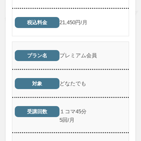
21,450円/月
税込料金
プレミアム会員
プラン名
どなたでも
対象
１コマ45分
受講回数
5回/月