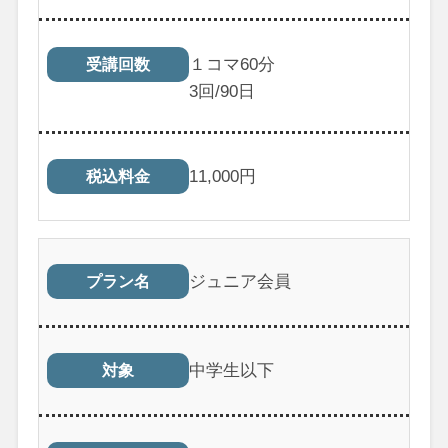
１コマ60分
受講回数
3
回/90日
11,000
円
税込料金
ジュニア会員
プラン名
中学生以下
対象