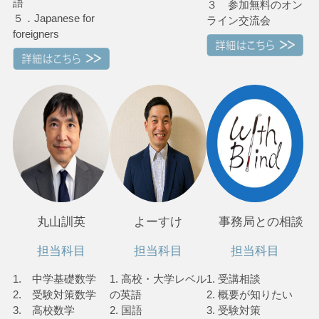
語
３ 参加無料のオン
５．Japanese for
ライン交流会
foreigners
丸山訓英
よーすけ
事務局との相談
担当科目
担当科目
担当科目
1. 中学基礎数学
1. 高校・大学レベル
1. 受講相談
2. 受験対策数学
の英語
2. 概要が知りたい
3. 高校数学
2. 国語
3. 受験対策