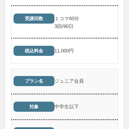
１コマ60分
受講回数
3
回/90日
11,000
円
税込料金
ジュニア会員
プラン名
中学生以下
対象