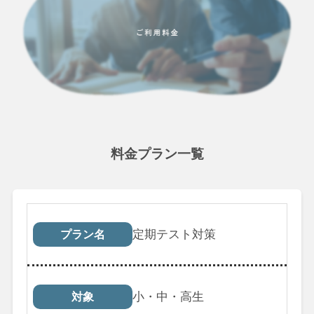
料金プラン一覧
プラン名
対象
受講回数
税込料
定期テスト対策
プラン名
小・中・高生
対象