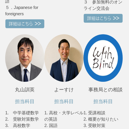
語
３ 参加無料のオン
５．Japanese for
ライン交流会
foreigners
丸山訓英
よーすけ
事務局との相談
担当科目
担当科目
担当科目
1. 中学基礎数学
1. 高校・大学レベル
1. 受講相談
2. 受験対策数学
の英語
2. 概要が知りたい
3. 高校数学
2. 国語
3. 受験対策