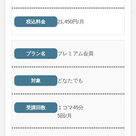
21,450円/月
税込料金
プレミアム会員
プラン名
どなたでも
対象
１コマ45分
受講回数
5回/月