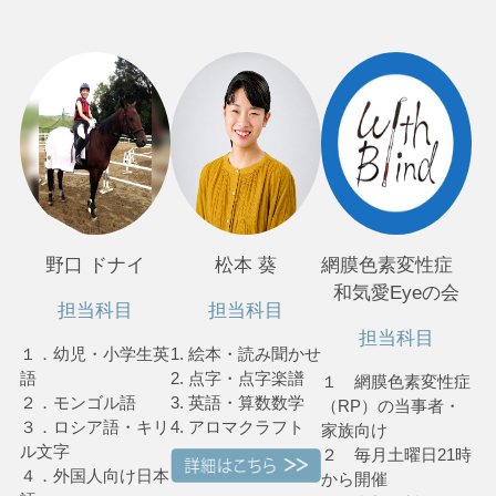
野口 ドナイ
松本 葵
網膜色素変性症
和気愛Eyeの会
担当科目
担当科目
担当科目
１．幼児・小学生英
1. 絵本・読み聞かせ
語
2. 点字・点字楽譜
１ 網膜色素変性症
２．モンゴル語
3. 英語・算数数学
（RP）の当事者・
３．ロシア語・キリ
4. アロマクラフト
家族向け
ル文字
２ 毎月土曜日21時
４．外国人向け日本
から開催