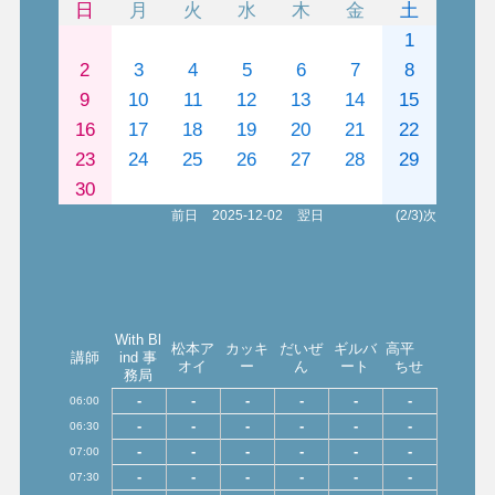
日
月
火
水
木
金
土
1
2
3
4
5
6
7
8
9
10
11
12
13
14
15
16
17
18
19
20
21
22
23
24
25
26
27
28
29
30
前日
2025-12-02
翌日
(2/3)次
With Bl
松本ア
カッキ
だいぜ
ギルバ
高平
講師
ind 事
オイ
ー
ん
ート
ちせ
務局
-
-
-
-
-
-
06:00
-
-
-
-
-
-
06:30
-
-
-
-
-
-
07:00
-
-
-
-
-
-
07:30