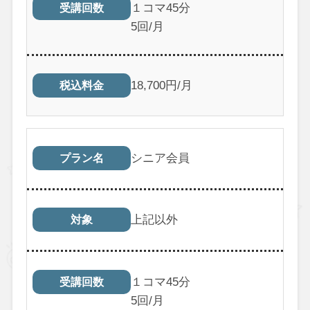
１コマ45分
受講回数
5回/月
18,700円/月
税込料金
シニア会員
プラン名
上記以外
対象
１コマ45分
受講回数
5回/月