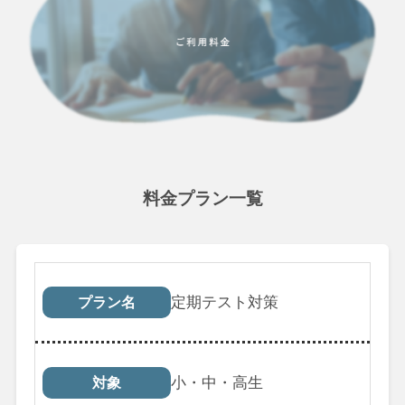
料金プラン一覧
プラン名
対象
受講回数
税込料
定期テスト対策
プラン名
小・中・高生
対象