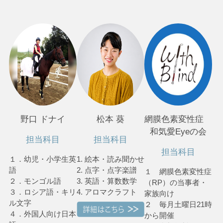
野口 ドナイ
松本 葵
網膜色素変性症
和気愛Eyeの会
担当科目
担当科目
担当科目
１．幼児・小学生英
1. 絵本・読み聞かせ
語
2. 点字・点字楽譜
１ 網膜色素変性症
２．モンゴル語
3. 英語・算数数学
（RP）の当事者・
３．ロシア語・キリ
4. アロマクラフト
家族向け
ル文字
２ 毎月土曜日21時
４．外国人向け日本
から開催