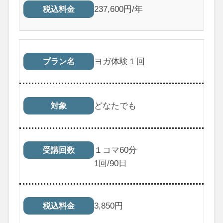
237,600円/年
税込料金
ヨガ体験１回
プラン名
どなたでも
対象
１コマ60分
受講回数
1
回/90日
3,850
円
税込料金