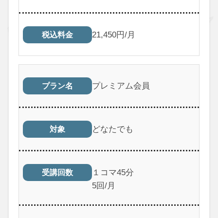
21,450円/月
税込料金
プレミアム会員
プラン名
どなたでも
対象
１コマ45分
受講回数
5回/月