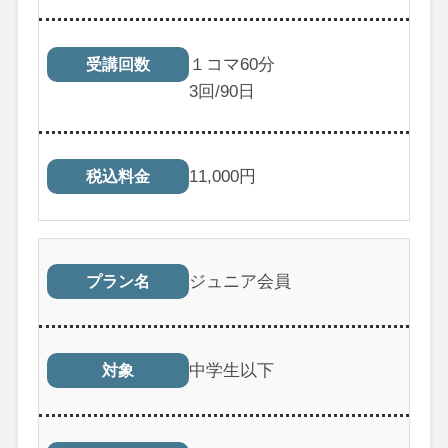
１コマ60分
受講回数
3
回/90日
11,000
円
税込料金
ジュニア会員
プラン名
中学生以下
対象