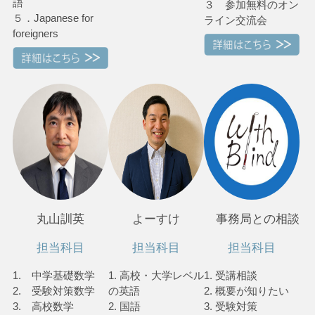
語
３ 参加無料のオン
５．Japanese for
ライン交流会
foreigners
丸山訓英
よーすけ
事務局との相談
担当科目
担当科目
担当科目
1. 中学基礎数学
1. 高校・大学レベル
1. 受講相談
2. 受験対策数学
の英語
2. 概要が知りたい
3. 高校数学
2. 国語
3. 受験対策