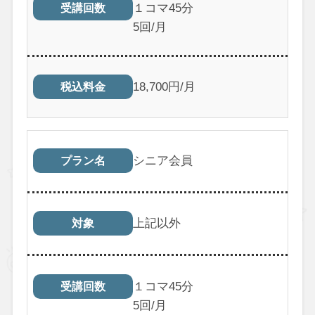
１コマ45分
受講回数
5回/月
18,700円/月
税込料金
シニア会員
プラン名
上記以外
対象
１コマ45分
受講回数
5回/月