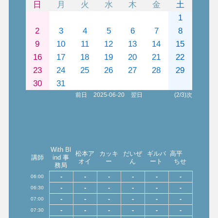
日
月
火
水
木
金
土
1
2
3
4
5
6
7
8
9
10
11
12
13
14
15
16
17
18
19
20
21
22
23
24
25
26
27
28
29
30
31
前日
2025-06-20
翌日
(2/3)次
With Bl
松本ア
カッキ
だいぜ
ギルバ
高平
講師
ind 事
オイ
ー
ん
ート
ちせ
務局
-
-
-
-
-
-
06:00
-
-
-
-
-
-
06:30
-
-
-
-
-
-
07:00
-
-
-
-
-
-
07:30