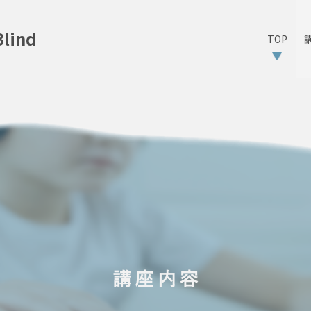
ind
TOP