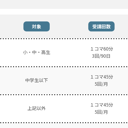
対象
受講回数
１コマ60分
小・中・高生
3
回/90日
１コマ45分
中学生以下
5回/月
１コマ45分
上記以外
5回/月